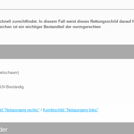
hnell zurechtfindet. In diesem Fall weist dieses Rettungsschild darauf 
eichen ist ein wichtiger Bestandteil der normgerechten
Hartschaum)
 UV-Beständig
ld "Notausgang rechts"
/
Kombischild "Notausgang links"
der