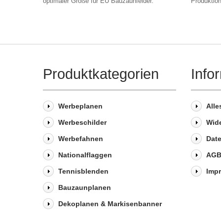
optimaler Größe für EU Bauzaunfelder.
Produktio
Produktkategorien
Info
Werbeplanen
Alle
Werbeschilder
Wid
Werbefahnen
Dat
Nationalflaggen
AG
Tennisblenden
Imp
Bauzaunplanen
Dekoplanen & Markisenbanner