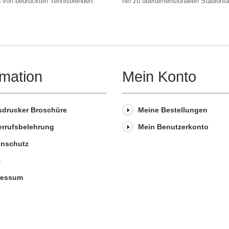
n von bedruckten Tennisblenden.
hin zu überdimensionallen Stadionf
rmation
Mein Konto
sdrucker Broschüre
Meine Bestellungen
errufsbelehrung
Mein Benutzerkonto
enschutz
B
ressum