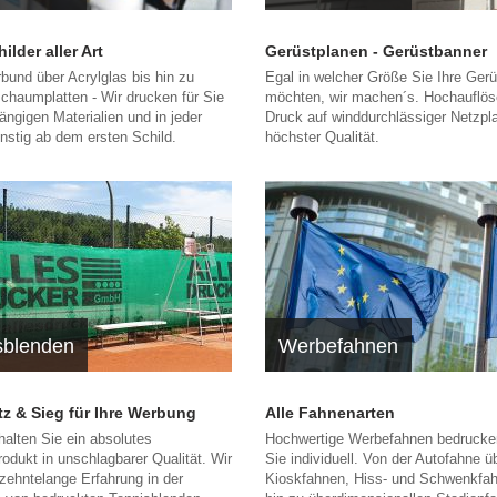
lder aller Art
Gerüstplanen - Gerüstbanner
bund über Acrylglas bis hin zu
Egal in welcher Größe Sie Ihre Ger
chaumplatten - Wir drucken für Sie
möchten, wir machen´s. Hochauflös
gängigen Materialien und in jeder
Druck auf winddurchlässiger Netzpl
nstig ab dem ersten Schild.
höchster Qualität.
sblenden
Werbefahnen
atz & Sieg für Ihre Werbung
Alle Fahnenarten
halten Sie ein absolutes
Hochwertige Werbefahnen bedrucken
rodukt in unschlagbarer Qualität. Wir
Sie individuell. Von der Autofahne ü
zehntelange Erfahrung in der
Kioskfahnen, Hiss- und Schwenkfah