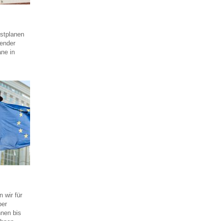
üstplanen
ender
ane in
 wir für
ber
nen bis