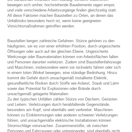
bewegen sich umher, hochstehende Bauelemente ragen empor,
und viele verschiedene Arbeitsvorgänge finden gleichzeitig statt.
All diese Faktoren machen Baustellen zu Orten, an denen das
Unfallrisiko besonders hoch ist, wenn keine geeigneten
Vorsichtsmaßnahmen getroffen werden.
Baustellen bergen zahlreiche Gefahren. Stürze gehören zu den
häufigsten, sei es von einer erhöhten Position, durch ungesicherte
Öffnungen oder auch auf der gleichen Ebene. Ungesicherte
Werkzeuge oder Baumaterialien können von Arbeitsflächen fallen
und Personen darunter verletzen. Zudem sind Baustellenfahrzeuge
und Maschinen, insbesondere wenn sie rückwärts fahren oder sich
in einem toten Winkel bewegen, eine ständige Bedrohung. Hinzu
kommt die Gefahr durch unsachgemäß installierte Elektrik,
gesundheitliche Risiken durch Stoffe wie Asbest, Staub und Lärm
sowie das Potential für Explosionen oder Brände durch
unsachgemäß gelagerte Materialien.
Zu den typischen Unfällen zählen Stürze von Dächern, Gerüsten
und Leitern. Verletzungen durch herabfallende Gegenstände,
besonders am Kopf, sind ebenfalls weit verbreitet. Maschinen
können zu Einklemmungen oder anderen schweren Verletzungen
führen, und unsachgemäße elektrische Installationen können
Stromschläge verursachen. Zusammenstöße, ob zwischen
Personen und Fahrzeugen oder untereinander, sind ebenfalls nicht