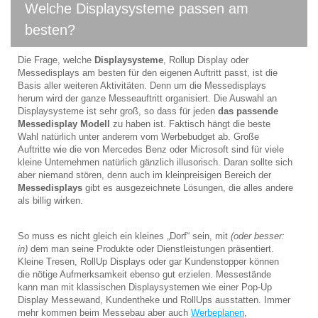
Welche Displaysysteme passen am
besten?
Die Frage, welche
Displaysysteme
, Rollup Display oder
Messedisplays am besten für den eigenen Auftritt passt, ist die
Basis aller weiteren Aktivitäten. Denn um die Messedisplays
herum wird der ganze Messeauftritt organisiert. Die Auswahl an
Displaysysteme ist sehr groß, so dass für jeden
das passende
Messedisplay Modell
zu haben ist. Faktisch hängt die beste
Wahl natürlich unter anderem vom Werbebudget ab. Große
Auftritte wie die von Mercedes Benz oder Microsoft sind für viele
kleine Unternehmen natürlich gänzlich illusorisch. Daran sollte sich
aber niemand stören, denn auch im kleinpreisigen Bereich der
Messedisplays
gibt es ausgezeichnete Lösungen, die alles andere
als billig wirken.
So muss es nicht gleich ein kleines „Dorf“ sein, mit
(oder besser:
in)
dem man seine Produkte oder Dienstleistungen präsentiert.
Kleine Tresen, RollUp Displays oder gar Kundenstopper können
die nötige Aufmerksamkeit ebenso gut erzielen. Messestände
kann man mit klassischen Displaysystemen wie einer Pop-Up
Display Messewand, Kundentheke und RollUps ausstatten. Immer
mehr kommen beim Messebau aber auch
Werbeplanen
,