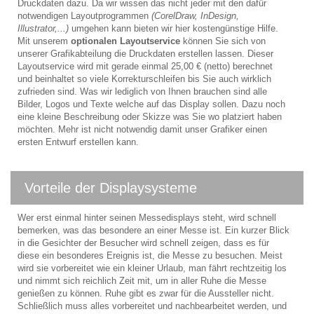
Druckdaten dazu. Da wir wissen das nicht jeder mit den dafür
notwendigen Layoutprogrammen
(CorelDraw, InDesign,
Illustrator,...)
umgehen kann bieten wir hier kostengünstige Hilfe.
Mit unserem
optionalen Layoutservice
können Sie sich von
unserer Grafikabteilung die Druckdaten erstellen lassen. Dieser
Layoutservice wird mit gerade einmal 25,00 € (netto) berechnet
und beinhaltet so viele Korrekturschleifen bis Sie auch wirklich
zufrieden sind. Was wir lediglich von Ihnen brauchen sind alle
Bilder, Logos und Texte welche auf das Display sollen. Dazu noch
eine kleine Beschreibung oder Skizze was Sie wo platziert haben
möchten. Mehr ist nicht notwendig damit unser Grafiker einen
ersten Entwurf erstellen kann.
Vorteile der Displaysysteme
Wer erst einmal hinter seinen Messedisplays steht, wird schnell
bemerken, was das besondere an einer Messe ist. Ein kurzer Blick
in die Gesichter der Besucher wird schnell zeigen, dass es für
diese ein besonderes Ereignis ist, die Messe zu besuchen. Meist
wird sie vorbereitet wie ein kleiner Urlaub, man fährt rechtzeitig los
und nimmt sich reichlich Zeit mit, um in aller Ruhe die Messe
genießen zu können. Ruhe gibt es zwar für die Aussteller nicht.
Schließlich muss alles vorbereitet und nachbearbeitet werden, und