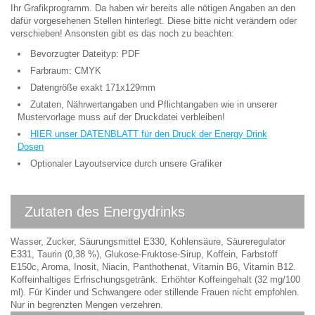
Ihr Grafikprogramm. Da haben wir bereits alle nötigen Angaben an den
dafür vorgesehenen Stellen hinterlegt. Diese bitte nicht verändern oder
verschieben! Ansonsten gibt es das noch zu beachten:
Bevorzugter Dateityp: PDF
Farbraum: CMYK
Datengröße exakt 171x129mm
Zutaten, Nährwertangaben und Pflichtangaben wie in unserer
Mustervorlage muss auf der Druckdatei verbleiben!
HIER unser DATENBLATT für den Druck der Energy Drink
Dosen
Optionaler Layoutservice durch unsere Grafiker
Zutaten des Energydrinks
Wasser, Zucker, Säurungsmittel E330, Kohlensäure, Säureregulator
E331, Taurin (0,38 %), Glukose-Fruktose-Sirup, Koffein, Farbstoff
E150c, Aroma, Inosit, Niacin, Panthothenat, Vitamin B6, Vitamin B12.
Koffeinhaltiges Erfrischungsgetränk. Erhöhter Koffeingehalt (32 mg/100
ml). Für Kinder und Schwangere oder stillende Frauen nicht empfohlen.
Nur in begrenzten Mengen verzehren.