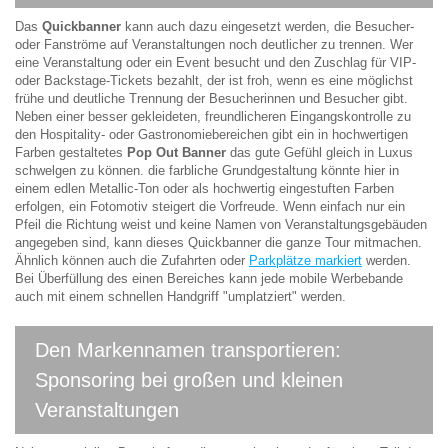
Das
Quickbanner
kann auch dazu eingesetzt werden, die Besucher-
oder Fanströme auf Veranstaltungen noch deutlicher zu trennen. Wer
eine Veranstaltung oder ein Event besucht und den Zuschlag für VIP-
oder Backstage-Tickets bezahlt, der ist froh, wenn es eine möglichst
frühe und deutliche Trennung der Besucherinnen und Besucher gibt.
Neben einer besser gekleideten, freundlicheren Eingangskontrolle zu
den Hospitality- oder Gastronomiebereichen gibt ein in hochwertigen
Farben gestaltetes
Pop Out Banner
das gute Gefühl gleich in Luxus
schwelgen zu können. die farbliche Grundgestaltung könnte hier in
einem edlen Metallic-Ton oder als hochwertig eingestuften Farben
erfolgen, ein Fotomotiv steigert die Vorfreude. Wenn einfach nur ein
Pfeil die Richtung weist und keine Namen von Veranstaltungsgebäuden
angegeben sind, kann dieses Quickbanner die ganze Tour mitmachen.
Ähnlich können auch die Zufahrten oder
Parkplätze markiert
werden.
Bei Überfüllung des einen Bereiches kann jede mobile Werbebande
auch mit einem schnellen Handgriff "umplatziert" werden.
Den Markennamen transportieren:
Sponsoring bei großen und kleinen
Veranstaltungen