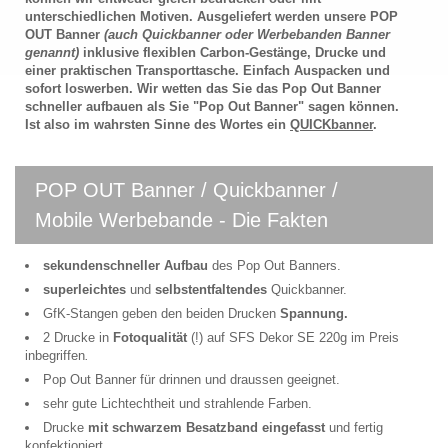
unterschiedlichen Motiven. Ausgeliefert werden unsere POP
OUT Banner
(auch Quickbanner oder Werbebanden Banner
genannt)
inklusive flexiblen Carbon-Gestänge, Drucke und
einer praktischen Transporttasche. Einfach Auspacken und
sofort loswerben. Wir wetten das Sie das Pop Out Banner
schneller aufbauen als Sie "Pop Out Banner" sagen können.
Ist also im wahrsten Sinne des Wortes ein
QUICKbanner
.
POP OUT Banner / Quickbanner /
Mobile Werbebande - Die Fakten
sekundenschneller Aufbau
des Pop Out Banners.
superleichtes
und
selbstentfaltendes
Quickbanner.
GfK-Stangen geben den beiden Drucken
Spannung.
2 Drucke in
Fotoqualität
(!) auf SFS Dekor SE 220g im Preis
inbegriffen
.
Pop Out Banner für drinnen und draussen geeignet.
sehr gute Lichtechtheit und strahlende Farben.
Drucke
mit schwarzem Besatzband eingefasst
und fertig
konfektioniert.