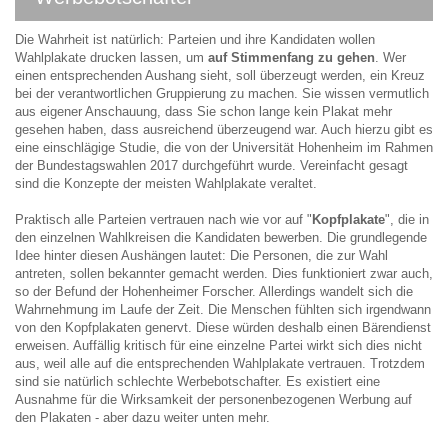
Die Wahrheit ist natürlich: Parteien und ihre Kandidaten wollen
Wahlplakate drucken lassen, um
auf Stimmenfang zu gehen
. Wer
einen entsprechenden Aushang sieht, soll überzeugt werden, ein Kreuz
bei der verantwortlichen Gruppierung zu machen. Sie wissen vermutlich
aus eigener Anschauung, dass Sie schon lange kein Plakat mehr
gesehen haben, dass ausreichend überzeugend war. Auch hierzu gibt es
eine einschlägige Studie, die von der Universität Hohenheim im Rahmen
der Bundestagswahlen 2017 durchgeführt wurde. Vereinfacht gesagt
sind die Konzepte der meisten Wahlplakate veraltet.
Praktisch alle Parteien vertrauen nach wie vor auf "
Kopfplakate
", die in
den einzelnen Wahlkreisen die Kandidaten bewerben. Die grundlegende
Idee hinter diesen Aushängen lautet: Die Personen, die zur Wahl
antreten, sollen bekannter gemacht werden. Dies funktioniert zwar auch,
so der Befund der Hohenheimer Forscher. Allerdings wandelt sich die
Wahrnehmung im Laufe der Zeit. Die Menschen fühlten sich irgendwann
von den Kopfplakaten genervt. Diese würden deshalb einen Bärendienst
erweisen. Auffällig kritisch für eine einzelne Partei wirkt sich dies nicht
aus, weil alle auf die entsprechenden Wahlplakate vertrauen. Trotzdem
sind sie natürlich schlechte Werbebotschafter. Es existiert eine
Ausnahme für die Wirksamkeit der personenbezogenen Werbung auf
den Plakaten - aber dazu weiter unten mehr.