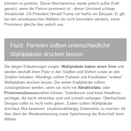
könnten so punkten. Dieser Mechanismus werde jedoch außer Kraft
gesetzt, wenn die Person prominent ist - dieser Umstand schlage
Attraktivität. US-Präsident Donald Trump sei hierfür ein Beispiel. Er gilt
bei den amerikanischen Wählern als nicht besonders attraktiv, seine
Prominenz gleiche dies jedoch aus.
Fazit: Parteien sollten unterschiedliche
Wahlplakate drucken lassen
Die obigen Erläuterungen zeigen:
Wahlplakate haben einen Sinn
und
werden deshalb ihren Platz in den Städten und Dörfern sowie an den
Straßen behalten. Allerdings sollten Parteien und Kandidaten "andere"
Wahlplakate drucken lassen. Die reinen Kopfplakate sollten
zurückgefahren werden, wenn sie nicht mit
Attraktivitäts-
oder
Prominenzbonus
punkten können. Stattdessen sind klare Headlines
wichtiger, die leicht erkennbar sind und schnell verfangen. Überfrachtete
Designs sollte es nicht mehr geben. Zudem sollten Wahlplakate
durchaus Mut beweisen, situationsabhängig Statements zu machen. All
dies dient der Wiedererkennung sowie Speicherung der Botschaft beim
Wähler.