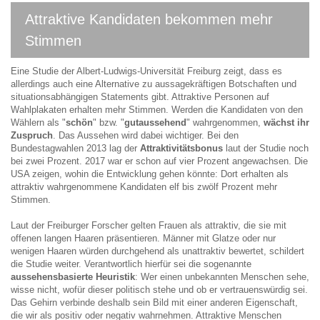
Attraktive Kandidaten bekommen mehr
Stimmen
Eine Studie der Albert-Ludwigs-Universität Freiburg zeigt, dass es
allerdings auch eine Alternative zu aussagekräftigen Botschaften und
situationsabhängigen Statements gibt. Attraktive Personen auf
Wahlplakaten erhalten mehr Stimmen. Werden die Kandidaten von den
Wählern als "
schön
" bzw. "
gutaussehend
" wahrgenommen,
wächst ihr
Zuspruch
. Das Aussehen wird dabei wichtiger. Bei den
Bundestagwahlen 2013 lag der
Attraktivitätsbonus
laut der Studie noch
bei zwei Prozent. 2017 war er schon auf vier Prozent angewachsen. Die
USA zeigen, wohin die Entwicklung gehen könnte: Dort erhalten als
attraktiv wahrgenommene Kandidaten elf bis zwölf Prozent mehr
Stimmen.
Laut der Freiburger Forscher gelten Frauen als attraktiv, die sie mit
offenen langen Haaren präsentieren. Männer mit Glatze oder nur
wenigen Haaren würden durchgehend als unattraktiv bewertet, schildert
die Studie weiter. Verantwortlich hierfür sei die sogenannte
aussehensbasierte Heuristik
: Wer einen unbekannten Menschen sehe,
wisse nicht, wofür dieser politisch stehe und ob er vertrauenswürdig sei.
Das Gehirn verbinde deshalb sein Bild mit einer anderen Eigenschaft,
die wir als positiv oder negativ wahrnehmen. Attraktive Menschen