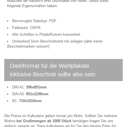
brauchen wir natürlich eine Druckdatei von Ihnen. Diese sollte
folgende Eigenschaften haben:
Bevorzugter Dateityp: PDF
Farbraum: CMYK
Alle Schriften in Pfade/Kurven konvertiert
Umlaufend 5mm Beschnittrand mit anlegen
(aber keine
Beschnittmarken setzen!)
Dateiformat für die Wahlplakate
inklusive Beschnitt sollte also sein:
DIN A1:
596x851mm
DIN A0:
851x1199mm
B1:
710x1010mm
Die Preise im Kalkulator gelten immer pro Motiv. Sollten Sie mehrere
Motive
bei Großmengen ab 1000 Stück
benötigen fragen Sie uns
einfach separat an. Dann kalkulieren wir für Sie den besten Preis für