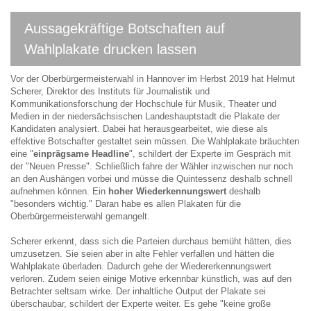
Aussagekräftige Botschaften auf
Wahlplakate drucken lassen
Vor der Oberbürgermeisterwahl in Hannover im Herbst 2019 hat Helmut
Scherer, Direktor des Instituts für Journalistik und
Kommunikationsforschung der Hochschule für Musik, Theater und
Medien in der niedersächsischen Landeshauptstadt die Plakate der
Kandidaten analysiert. Dabei hat herausgearbeitet, wie diese als
effektive Botschafter gestaltet sein müssen. Die Wahlplakate bräuchten
eine "
einprägsame Headline
", schildert der Experte im Gespräch mit
der "Neuen Presse". Schließlich fahre der Wähler inzwischen nur noch
an den Aushängen vorbei und müsse die Quintessenz deshalb schnell
aufnehmen können. Ein
hoher Wiederkennungswert
deshalb
"besonders wichtig." Daran habe es allen Plakaten für die
Oberbürgermeisterwahl gemangelt.
Scherer erkennt, dass sich die Parteien durchaus bemüht hätten, dies
umzusetzen. Sie seien aber in alte Fehler verfallen und hätten die
Wahlplakate überladen. Dadurch gehe der Wiedererkennungswert
verloren. Zudem seien einige Motive erkennbar künstlich, was auf den
Betrachter seltsam wirke. Der inhaltliche Output der Plakate sei
überschaubar, schildert der Experte weiter. Es gehe "keine große