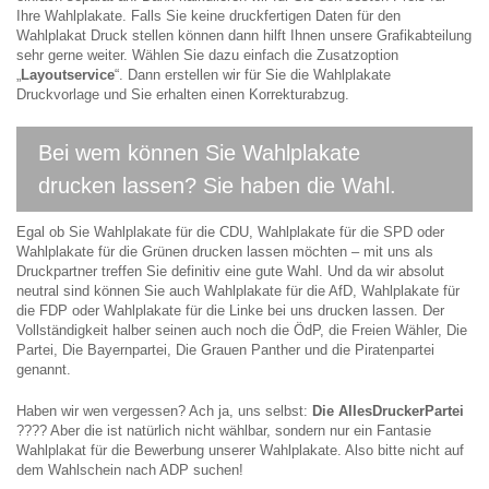
Ihre Wahlplakate. Falls Sie keine druckfertigen Daten für den
Wahlplakat Druck stellen können dann hilft Ihnen unsere Grafikabteilung
sehr gerne weiter. Wählen Sie dazu einfach die Zusatzoption
„
Layoutservice
“. Dann erstellen wir für Sie die Wahlplakate
Druckvorlage und Sie erhalten einen Korrekturabzug.
Bei wem können Sie Wahlplakate
drucken lassen? Sie haben die Wahl.
Egal ob Sie Wahlplakate für die CDU, Wahlplakate für die SPD oder
Wahlplakate für die Grünen drucken lassen möchten – mit uns als
Druckpartner treffen Sie definitiv eine gute Wahl. Und da wir absolut
neutral sind können Sie auch Wahlplakate für die AfD, Wahlplakate für
die FDP oder Wahlplakate für die Linke bei uns drucken lassen. Der
Vollständigkeit halber seinen auch noch die ÖdP, die Freien Wähler, Die
Partei, Die Bayernpartei, Die Grauen Panther und die Piratenpartei
genannt.
Haben wir wen vergessen? Ach ja, uns selbst:
Die AllesDruckerPartei
???? Aber die ist natürlich nicht wählbar, sondern nur ein Fantasie
Wahlplakat für die Bewerbung unserer Wahlplakate. Also bitte nicht auf
dem Wahlschein nach ADP suchen!