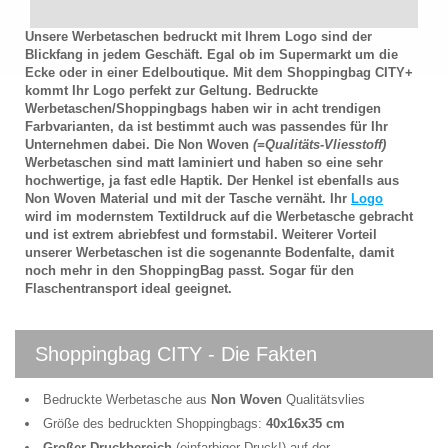
Unsere Werbetaschen bedruckt mit Ihrem Logo sind der
Blickfang in jedem Geschäft. Egal ob im Supermarkt um die
Ecke oder in einer Edelboutique. Mit dem Shoppingbag CITY+
kommt Ihr Logo perfekt zur Geltung. Bedruckte
Werbetaschen/Shoppingbags haben wir in acht trendigen
Farbvarianten, da ist bestimmt auch was passendes für Ihr
Unternehmen dabei. Die Non Woven
(=Qualitäts-Vliesstoff)
Werbetaschen sind matt laminiert und haben so eine sehr
hochwertige, ja fast edle Haptik. Der Henkel ist ebenfalls aus
Non Woven Material und mit der Tasche vernäht. Ihr
Logo
wird im modernstem Textildruck auf die Werbetasche gebracht
und ist extrem abriebfest und formstabil. Weiterer Vorteil
unserer Werbetaschen ist die sogenannte Bodenfalte, damit
noch mehr in den ShoppingBag passt. Sogar für den
Flaschentransport ideal geeignet.
Shoppingbag CITY - Die Fakten
Bedruckte Werbetasche aus
Non Woven
Qualitätsvlies
Größe des bedruckten Shoppingbags:
40x16x35 cm
Großer Druckbereich
(einfarbiger Druck!) auf der