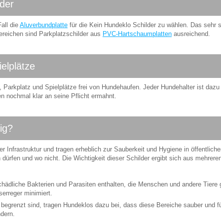
lder
all die
Aluverbundplatte
für die Kein Hundeklo Schilder zu wählen. Das sehr st
bereichen sind Parkplatzschilder aus
PVC-Hartschaumplatten
ausreichend.
elplätze
 Parkplatz und Spielplätze frei von Hundehaufen. Jeder Hundehalter ist dazu 
n nochmal klar an seine Pflicht ermahnt.
ig?
er Infrastruktur und tragen erheblich zur Sauberkeit und Hygiene in öffentlich
n dürfen und wo nicht. Die Wichtigkeit dieser Schilder ergibt sich aus mehrer
ädliche Bakterien und Parasiten enthalten, die Menschen und andere Tiere
serreger minimiert.
begrenzt sind, tragen Hundeklos dazu bei, dass diese Bereiche sauber und für
ndern.