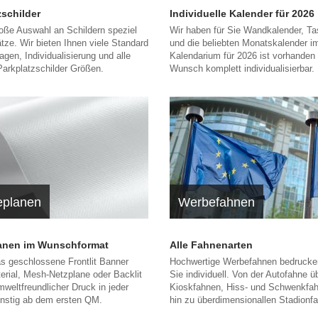
zschilder
Individuelle Kalender für 2026
oße Auswahl an Schildern speziel
Wir haben für Sie Wandkalender, T
ätze. Wir bieten Ihnen viele Standard
und die beliebten Monatskalender i
agen, Individualisierung und alle
Kalendarium für 2026 ist vorhanden
arkplatzschilder Größen.
Wunsch komplett individualisierbar.
planen
Werbefahnen
anen im Wunschformat
Alle Fahnenarten
s geschlossene Frontlit Banner
Hochwertige Werbefahnen bedrucken
rial, Mesh-Netzplane oder Backlit
Sie individuell. Von der Autofahne ü
weltfreundlicher Druck in jeder
Kioskfahnen, Hiss- und Schwenkfah
nstig ab dem ersten QM.
hin zu überdimensionallen Stadionf