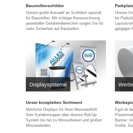
Baustellenschilder
Parkplat
Unsere große Auswahl an Schildern speziell
Unsere Gr
für Baustellen. Mit richtiger Kennzeichnung
für Parkpl
potentieller Gefahrenbereichen sorgen Sie für
Layoutvorl
mehr Sicherheit auf Baustellen.
gängigen P
Displaysysteme
Werbe
Unser komplettes Sortiment
Werbepl
Nützliche Displays für Ihren Messeauftritt.
Egal ob da
Vom Kundenstopper über diverse Roll-Up
Planenmate
System bis hin zu Messetheken und großen
Banner. Um
Messewänden.
Größe. Gü