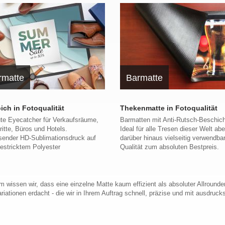
rmatte
Barmatte
ich in Fotoqualität
Thekenmatte in Fotoqualität
ute Eyecatcher für Verkaufsräume,
Barmatten mit Anti-Rutsch-Beschic
itte, Büros und Hotels.
Ideal für alle Tresen dieser Welt ab
sender HD-Sublimationsdruck auf
darüber hinaus vielseitig verwendbar
gestricktem Polyester
Qualität zum absoluten Bestpreis.
 wissen wir, dass eine einzelne Matte kaum effizient als absoluter Allround
ationen erdacht - die wir in Ihrem Auftrag schnell, präzise und mit ausdrucks