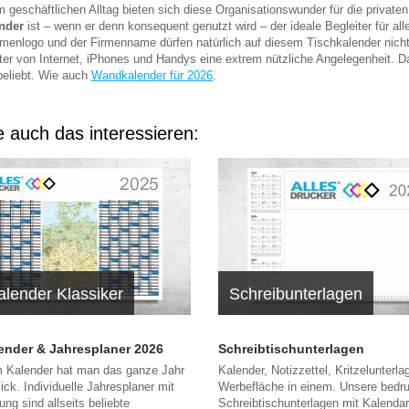
 geschäftlichen Alltag bieten sich diese Organisationswunder für die privaten
ender
ist – wenn er denn konsequent genutzt wird – der ideale Begleiter für all
menlogo und der Firmenname dürfen natürlich auf diesem Tischkalender nich
lter von Internet, iPhones und Handys eine extrem nützliche Angelegenheit. Da
 beliebt. Wie auch
Wandkalender für 2026
.
 auch das interessieren:
alender Klassiker
Schreibunterlagen
nder & Jahresplaner 2026
Schreibtischunterlagen
m Kalender hat man das ganze Jahr
Kalender, Notizzettel, Kritzelunterl
ick. Individuelle Jahresplaner mit
Werbefläche in einem. Unsere bedr
ung sind allseits beliebte
Schreibtischunterlagen mit Kalenda