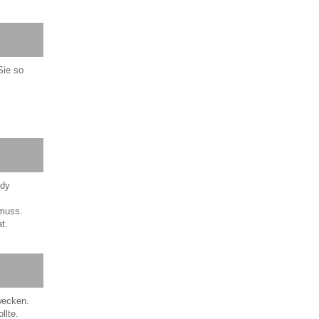
Sie so
ndy
 muss.
t.
wecken.
llte.