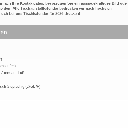
infach Ihre Kontaktdaten, bevorzugen Sie ein aussagekräftiges Bild oder
eiden: Alle Tischaufstellkalender bedrucken wir nach höchsten
 sich bei uns Tischkalender für 2026 drucken!
ten
e)
ostenfrei)
x 17 mm am Fuß
tsch 3-sprachig (D/GB/F)