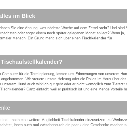
alles im Blick
aben Sie eine Ahnung, was nächste Woche auf dem Zettel steht? Und sind 
bernächsten oder sogar einem noch später gelegenen Monat anliegt? Wenn ja,
normaler Mensch. Ein Grund mehr, sich über einen
Tischkalender für
 Tischaufstellkalender?
eren Computer für die Terminplanung, lassen uns Erinnerungen von unserem Ha
uns angekommen. Wir steuern unsere Heizung oder die Rollos im Haus über das
es unserem Hund auch wirklich gut geht oder er nicht womöglich zum Tierarzt
ischkalender? Ganz einfach: weil er praktisch ist und eine Menge Vorteile ha
enke
iv sind – noch eine weitere Möglichkeit Tischkalender einzusetzen: zu Werbez
 schätzt, ihnen auch mal zwischendurch ein paar kleine Geschenke machen so