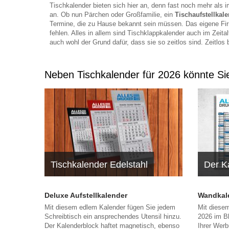
Tischkalender bieten sich hier an, denn fast noch mehr als im
an. Ob nun Pärchen oder Großfamilie, ein
Tischaufstellkal
Termine, die zu Hause bekannt sein müssen. Das eigene Fir
fehlen. Alles in allem sind Tischklappkalender auch im Zeita
auch wohl der Grund dafür, dass sie so zeitlos sind. Zeitlos
Neben Tischkalender für 2026 könnte Sie
Tischkalender Edelstahl
Der K
Deluxe Aufstellkalender
Wandkale
Mit diesem edlem Kalender fügen Sie jedem
Mit diese
Schreibtisch ein ansprechendes Utensil hinzu.
2026 im Bl
Der Kalenderblock haftet magnetisch, ebenso
Ihrer Werb