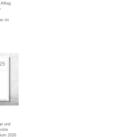
 Alltag
e
t
s ist
age und
uckte
rium 2026