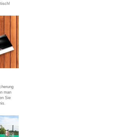
tisch!
icherung
ann man
ben Sie
is.