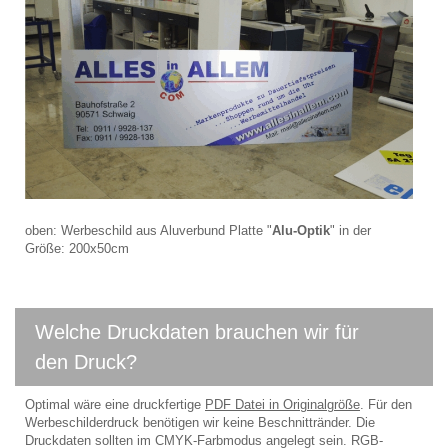
oben: Werbeschild aus Aluverbund Platte "
Alu-Optik
" in der
Größe: 200x50cm
Welche Druckdaten brauchen wir für
den Druck?
Optimal wäre eine druckfertige
PDF Datei in Originalgröße
. Für den
Werbeschilderdruck benötigen wir keine Beschnittränder. Die
Druckdaten sollten im CMYK-Farbmodus angelegt sein. RGB-