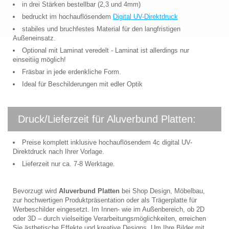
in drei Stärken bestellbar (2,3 und 4mm)
bedruckt im hochauflösendem
Digital UV-Direktdruck
stabiles und bruchfestes Material für den langfristigen
Außeneinsatz.
Optional mit Laminat veredelt - Laminat ist allerdings nur
einseitiig möglich!
Fräsbar in jede erdenkliche Form.
Ideal für Beschilderungen mit edler Optik
Druck/Lieferzeit für Aluverbund Platten:
Preise komplett inklusive hochauflösendem 4c digital UV-
Direktdruck nach Ihrer Vorlage.
Lieferzeit nur ca. 7-8 Werktage.
Bevorzugt wird
Aluverbund Platten
bei Shop Design, Möbelbau,
zur hochwertigen Produktpräsentation oder als Trägerplatte für
Werbeschilder eingesetzt. Im Innen- wie im Außenbereich, ob 2D
oder 3D – durch vielseitige Verarbeitungsmöglichkeiten, erreichen
Sie ästhetische Effekte und kreative Designs. Um Ihre Bilder mit