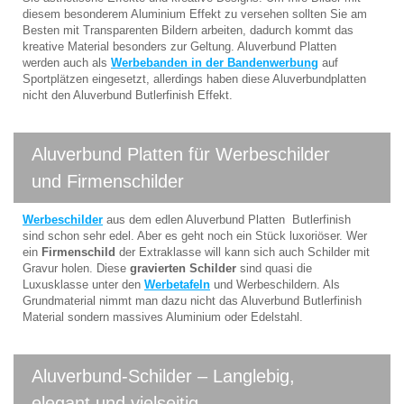
diesem besonderem Aluminium Effekt zu versehen sollten Sie am
Besten mit Transparenten Bildern arbeiten, dadurch kommt das
kreative Material besonders zur Geltung. Aluverbund Platten
werden auch als
Werbebanden in der Bandenwerbung
auf
Sportplätzen eingesetzt, allerdings haben diese Aluverbundplatten
nicht den Aluverbund Butlerfinish Effekt.
Aluverbund Platten für Werbeschilder
und Firmenschilder
Werbeschilder
aus dem edlen Aluverbund Platten Butlerfinish
sind schon sehr edel. Aber es geht noch ein Stück luxoriöser. Wer
ein
Firmenschild
der Extraklasse will kann sich auch Schilder mit
Gravur holen. Diese
gravierten Schilder
sind quasi die
Luxusklasse unter den
Werbetafeln
und Werbeschildern. Als
Grundmaterial nimmt man dazu nicht das Aluverbund Butlerfinish
Material sondern massives Aluminium oder Edelstahl.
Aluverbund-Schilder – Langlebig,
elegant und vielseitig