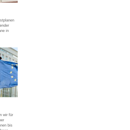
üstplanen
ender
ane in
 wir für
ber
nen bis