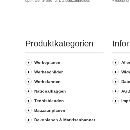
optimaler Größe für EU Bauzaunfelder.
Produktio
Produktkategorien
Info
Werbeplanen
Alle
Werbeschilder
Wid
Werbefahnen
Dat
Nationalflaggen
AG
Tennisblenden
Imp
Bauzaunplanen
Dekoplanen & Markisenbanner