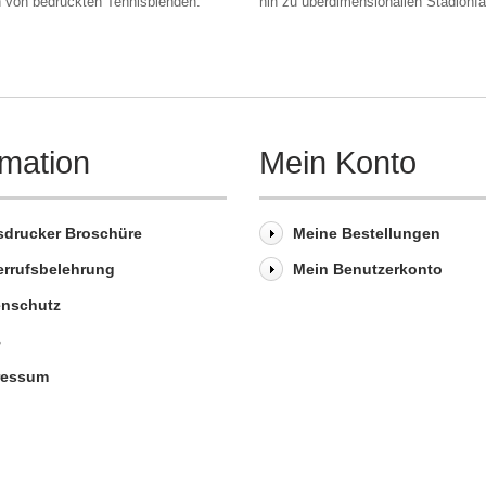
n von bedruckten Tennisblenden.
hin zu überdimensionallen Stadionf
rmation
Mein Konto
sdrucker Broschüre
Meine Bestellungen
errufsbelehrung
Mein Benutzerkonto
enschutz
B
ressum