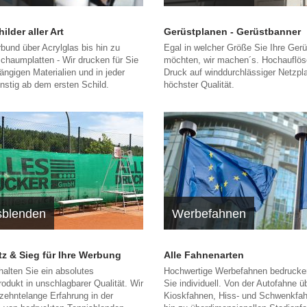
lder aller Art
Gerüstplanen - Gerüstbanner
bund über Acrylglas bis hin zu
Egal in welcher Größe Sie Ihre Ger
chaumplatten - Wir drucken für Sie
möchten, wir machen´s. Hochauflös
gängigen Materialien und in jeder
Druck auf winddurchlässiger Netzpl
nstig ab dem ersten Schild.
höchster Qualität.
sblenden
Werbefahnen
atz & Sieg für Ihre Werbung
Alle Fahnenarten
halten Sie ein absolutes
Hochwertige Werbefahnen bedrucken
rodukt in unschlagbarer Qualität. Wir
Sie individuell. Von der Autofahne ü
zehntelange Erfahrung in der
Kioskfahnen, Hiss- und Schwenkfah