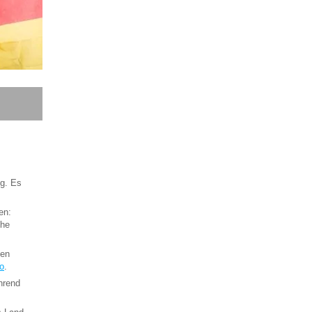
ig. Es
en:
che
ten
o
.
hrend