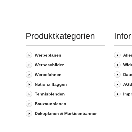
Produktkategorien
Info
Werbeplanen
Alle
Werbeschilder
Wid
Werbefahnen
Dat
Nationalflaggen
AG
Tennisblenden
Imp
Bauzaunplanen
Dekoplanen & Markisenbanner