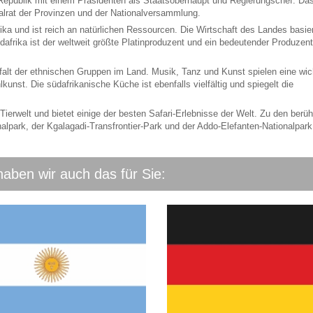
 Republik mit einem Präsidenten als Staatsoberhaupt und Regierungschef. Da
lrat der Provinzen und der Nationalversammlung.
rika und ist reich an natürlichen Ressourcen. Die Wirtschaft des Landes basier
dafrika ist der weltweit größte Platinproduzent und ein bedeutender Produzen
elfalt der ethnischen Gruppen im Land. Musik, Tanz und Kunst spielen eine wic
lkunst. Die südafrikanische Küche ist ebenfalls vielfältig und spiegelt die
 Tierwelt und bietet einige der besten Safari-Erlebnisse der Welt. Zu den ber
lpark, der Kgalagadi-Transfrontier-Park und der Addo-Elefanten-Nationalpark
haben wir auch das für Sie: