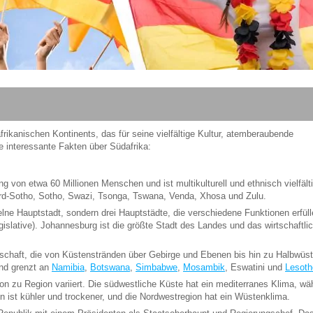
frikanischen Kontinents, das für seine vielfältige Kultur, atemberaubende
ge interessante Fakten über Südafrika:
 von etwa 60 Millionen Menschen und ist multikulturell und ethnisch vielfält
 Nord-Sotho, Sotho, Swazi, Tsonga, Tswana, Venda, Xhosa und Zulu.
elne Hauptstadt, sondern drei Hauptstädte, die verschiedene Funktionen erfüll
gislative). Johannesburg ist die größte Stadt des Landes und das wirtschaftli
schaft, die von Küstenstränden über Gebirge und Ebenen bis hin zu Halbwüs
und grenzt an
Namibia
,
Botswana
,
Simbabwe
,
Mosambik
, Eswatini und
Lesoth
on zu Region variiert. Die südwestliche Küste hat ein mediterranes Klima, wä
 ist kühler und trockener, und die Nordwestregion hat ein Wüstenklima.