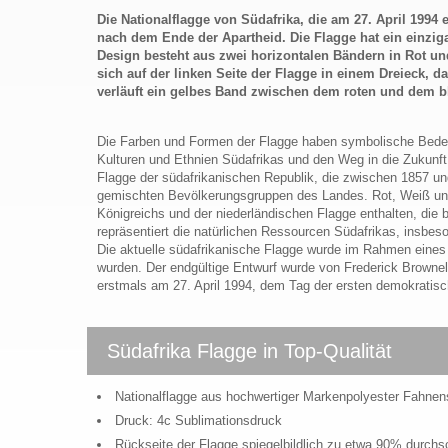
Die Nationalflagge von Südafrika, die am 27. April 1994 
nach dem Ende der Apartheid. Die Flagge hat ein einziga
Design besteht aus zwei horizontalen Bändern in Rot un
sich auf der linken Seite der Flagge in einem Dreieck, d
verläuft ein gelbes Band zwischen dem roten und dem 
Die Farben und Formen der Flagge haben symbolische Bedeu
Kulturen und Ethnien Südafrikas und den Weg in die Zukun
Flagge der südafrikanischen Republik, die zwischen 1857 und
gemischten Bevölkerungsgruppen des Landes. Rot, Weiß und 
Königreichs und der niederländischen Flagge enthalten, die
repräsentiert die natürlichen Ressourcen Südafrikas, insbes
Die aktuelle südafrikanische Flagge wurde im Rahmen eines 
wurden. Der endgültige Entwurf wurde von Frederick Brownel
erstmals am 27. April 1994, dem Tag der ersten demokratisc
Südafrika Flagge in Top-Qualität
Nationalflagge aus hochwertiger Markenpolyester Fahnen
Druck: 4c Sublimationsdruck
Rückseite der Flagge spiegelbildlich zu etwa 90% durch