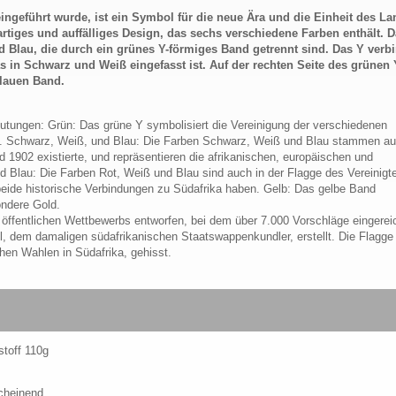
eingeführt wurde, ist ein Symbol für die neue Ära und die Einheit des L
rtiges und auffälliges Design, das sechs verschiedene Farben enthält. 
d Blau, die durch ein grünes Y-förmiges Band getrennt sind. Das Y verb
as in Schwarz und Weiß eingefasst ist. Auf der rechten Seite des grünen 
blauen Band.
tungen: Grün: Das grüne Y symbolisiert die Vereinigung der verschiedenen
ft. Schwarz, Weiß, und Blau: Die Farben Schwarz, Weiß und Blau stammen au
 1902 existierte, und repräsentieren die afrikanischen, europäischen und
Blau: Die Farben Rot, Weiß und Blau sind auch in der Flagge des Vereinigt
 beide historische Verbindungen zu Südafrika haben. Gelb: Das gelbe Band
ondere Gold.
öffentlichen Wettbewerbs entworfen, bei dem über 7.000 Vorschläge eingerei
l, dem damaligen südafrikanischen Staatswappenkundler, erstellt. Die Flagge
hen Wahlen in Südafrika, gehisst.
stoff 110g
scheinend