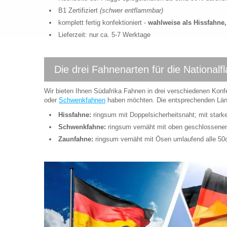
B1 Zertifiziert
(schwer entflammbar)
komplett fertig konfektioniert -
wahlweise als Hissfahn
Lieferzeit: nur ca. 5-7 Werktage
Die drei Fahnenarten für die Nationalf
Wir bieten Ihnen Südafrika Fahnen in drei verschiedenen Konf
oder
Schwenkfahnen
haben möchten. Die entsprechenden Länd
Hissfahne:
ringsum mit Doppelsicherheitsnaht; mit star
Schwenkfahne:
ringsum vernäht mit oben geschlossen
Zaunfahne:
ringsum vernäht mit Ösen umlaufend alle 5