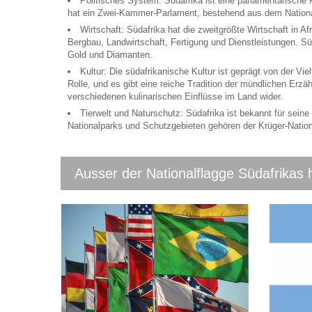
Politisches System: Südafrika ist eine parlamentarische
hat ein Zwei-Kammer-Parlament, bestehend aus dem Nationa
Wirtschaft: Südafrika hat die zweitgrößte Wirtschaft in Af
Bergbau, Landwirtschaft, Fertigung und Dienstleistungen. Sü
Gold und Diamanten.
Kultur: Die südafrikanische Kultur ist geprägt von der Vi
Rolle, und es gibt eine reiche Tradition der mündlichen Erzäh
verschiedenen kulinarischen Einflüsse im Land wider.
Tierwelt und Naturschutz: Südafrika ist bekannt für seine
Nationalparks und Schutzgebieten gehören der Krüger-Nationa
Ausser der Nationalflagge Südafrikas 