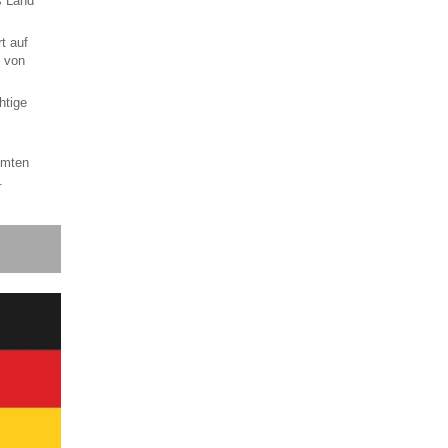
s Land
t auf
t von
htige
ühmten
.