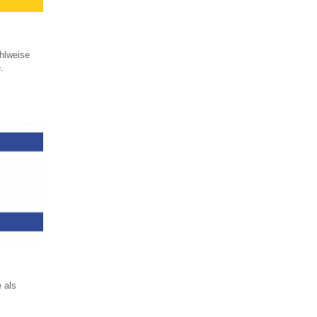
hlweise
.
 als