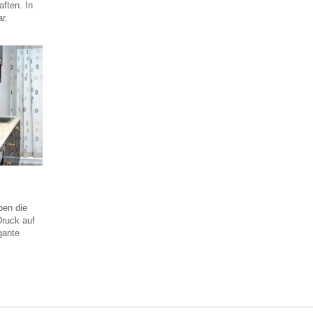
aften. In
r.
ben die
Druck auf
gante