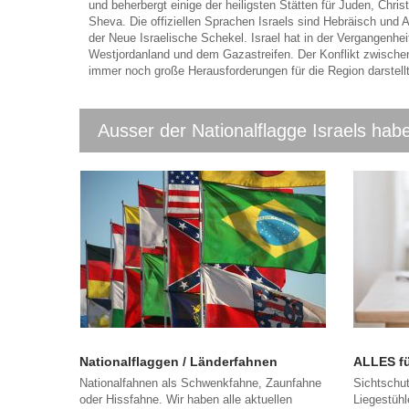
und beherbergt einige der heiligsten Stätten für Juden, Chri
Sheva. Die offiziellen Sprachen Israels sind Hebräisch und A
der Neue Israelische Schekel. Israel hat in der Vergangenhei
Westjordanland und dem Gazastreifen. Der Konflikt zwischen
immer noch große Herausforderungen für die Region darstellt
Ausser der Nationalflagge Israels habe
Nationalflaggen / Länderfahnen
ALLES fü
Nationalfahnen als Schwenkfahne, Zaunfahne
Sichtschut
oder Hissfahne. Wir haben alle aktuellen
Liegestüh