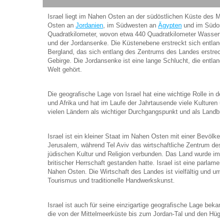
Israel liegt im Nahen Osten an der südöstlichen Küste des 
Osten an
Jordanien
, im Südwesten an
Ägypten
und im Südos
Quadratkilometer, wovon etwa 440 Quadratkilometer Wasserf
und der Jordansenke. Die Küstenebene erstreckt sich entlan
Bergland, das sich entlang des Zentrums des Landes erstre
Gebirge. Die Jordansenke ist eine lange Schlucht, die entla
Welt gehört.
Die geografische Lage von Israel hat eine wichtige Rolle in
und Afrika und hat im Laufe der Jahrtausende viele Kulturen 
vielen Ländern als wichtiger Durchgangspunkt und als Land
Israel ist ein kleiner Staat im Nahen Osten mit einer Bevöl
Jerusalem, während Tel Aviv das wirtschaftliche Zentrum des
jüdischen Kultur und Religion verbunden. Das Land wurde im
britischer Herrschaft gestanden hatte. Israel ist eine parla
Nahen Osten. Die Wirtschaft des Landes ist vielfältig und u
Tourismus und traditionelle Handwerkskunst.
Israel ist auch für seine einzigartige geografische Lage bek
die von der Mittelmeerküste bis zum Jordan-Tal und den Hügel