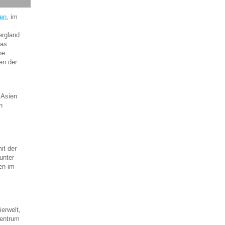
ien
, im
ergland
Das
he
en der
 Asien
n
it der
unter
en im
ierwelt,
Zentrum