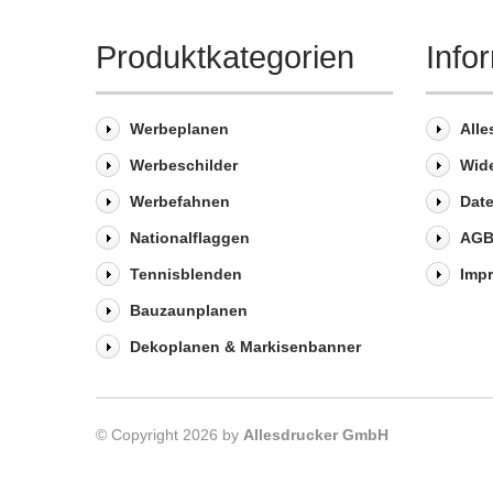
Produktkategorien
Info
Werbeplanen
Alle
Werbeschilder
Wid
Werbefahnen
Dat
Nationalflaggen
AG
Tennisblenden
Imp
Bauzaunplanen
Dekoplanen & Markisenbanner
© Copyright 2026 by
Allesdrucker GmbH