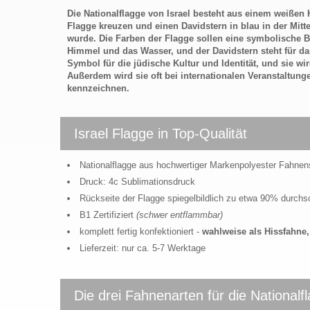
Die Nationalflagge von Israel besteht aus einem weißen H
Flagge kreuzen und einen Davidstern in blau in der Mit
wurde. Die Farben der Flagge sollen eine symbolische B
Himmel und das Wasser, und der Davidstern steht für das
Symbol für die jüdische Kultur und Identität, und sie wi
Außerdem wird sie oft bei internationalen Veranstaltung
kennzeichnen.
Israel Flagge in Top-Qualität
Nationalflagge aus hochwertiger Markenpolyester Fahnen
Druck: 4c Sublimationsdruck
Rückseite der Flagge spiegelbildlich zu etwa 90% durch
B1 Zertifiziert
(schwer entflammbar)
komplett fertig konfektioniert -
wahlweise als Hissfahn
Lieferzeit: nur ca. 5-7 Werktage
Die drei Fahnenarten für die Nationalf