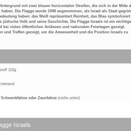
intergrund mit zwei blauen horizontalen Streifen, die sich in der Mitte 
te haben. Die Flagge wurde 1948 angenommen, als Israel als Staat gegrü
edeutung haben: das Weiß repräsentiert Reinheit, das Blau symbolisiert
 jüdische Volk und seine Geschichte. Die Flagge Israels ist ein wichtig
rd bei vielen öffentlichen Anlässen und nationalen Feiertagen gezeigt.
en und Treffen gezeigt, um die Anwesenheit und die Position Israels zu
stoff 110g
scheinend
e, Schwenkfahne oder Zaunfahne
(siehe unten)
lagge Israels