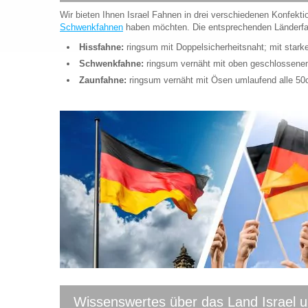
Wir bieten Ihnen Israel Fahnen in drei verschiedenen Konfekti
Schwenkfahnen
haben möchten. Die entsprechenden Länderfa
Hissfahne:
ringsum mit Doppelsicherheitsnaht; mit star
Schwenkfahne:
ringsum vernäht mit oben geschlossen
Zaunfahne:
ringsum vernäht mit Ösen umlaufend alle 5
Wissenswertes über das Land Israel u