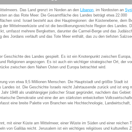
Mittelmeers. Das Land grenzt im Norden an den
Libanon
, im Nordosten an
Syr
ten an das Rote Meer. Die Gesamtfläche des Landes beträgt etwa 22.000
lächen sind. Israel besteht aus drei Hauptregionen: der Küstenebene, dem B
g der Mittelmeerküste und ist die bevölkerungsreichste Region des Landes. 
ckt, umfasst mehrere Bergketten, darunter die Carmel-Berge und das Judäisc
ng des Jordans verläuft und das Tote Meer enthält, das zu den tiefsten Salzse
 der Geschichte des Landes gespielt. Es ist ein Knotenpunkt zwischen Europa,
und Religionen angezogen. Es ist auch ein wichtiger strategischer Ort, der vo
brücke zwischen dem Nahen Osten und Europa betrachtet wird.
kerung von etwa 9,5 Millionen Menschen. Die Hauptstadt und größte Stadt ist
 Landes ist. Die Geschichte Israels reicht Jahrtausende zurück und ist eng m
 Jahr 1948 als unabhängiger jüdischer Staat gegründet, nachdem das Gebiet 
mentarische Demokratie und eine der am stärksten entwickelten Volkswirtschaft
mfasst eine breite Palette von Branchen wie Hochtechnologie, Landwirtschaft,
annt, mit einer Küste am Mittelmeer, einer Wüste im Süden und einer reichen T
n von Galiläa reicht. Jerusalem ist ein wichtiges religiöses und kulturelles 