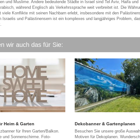
sten und Muslime. Andere bedeutende Städte in Israel sind Tel Aviv, Haifa und 
rabisch, während Englisch als Verkehrssprache weit verbreitet ist. Die Währu
t viele Konflikte mit seinen Nachbarn erlebt, insbesondere mit den Palästinen
 Israelis und Palästinensern ist ein komplexes und langjähriges Problem, da
.
n wir auch das für Sie:
r Heim & Garten
Dekobanner & Gartenplanen
zbanner für Ihren Garten/Balkon.
Besuchen Sie unsere große Auswah
le und Sonnenschirme. Foto-
Motiven für Dekoplanen. Wundersch