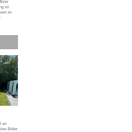
Be'er
ng ist
sern im
s
l an
öne Bilder