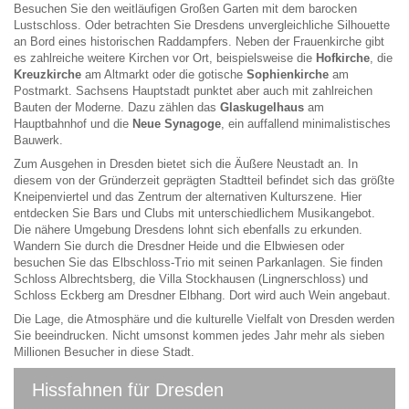
Besuchen Sie den weitläufigen Großen Garten mit dem barocken
Lustschloss. Oder betrachten Sie Dresdens unvergleichliche Silhouette
an Bord eines historischen Raddampfers. Neben der Frauenkirche gibt
es zahlreiche weitere Kirchen vor Ort, beispielsweise die
Hofkirche
, die
Kreuzkirche
am Altmarkt oder die gotische
Sophienkirche
am
Postmarkt. Sachsens Hauptstadt punktet aber auch mit zahlreichen
Bauten der Moderne. Dazu zählen das
Glaskugelhaus
am
Hauptbahnhof und die
Neue Synagoge
, ein auffallend minimalistisches
Bauwerk.
Zum Ausgehen in Dresden bietet sich die Äußere Neustadt an. In
diesem von der Gründerzeit geprägten Stadtteil befindet sich das größte
Kneipenviertel und das Zentrum der alternativen Kulturszene. Hier
entdecken Sie Bars und Clubs mit unterschiedlichem Musikangebot.
Die nähere Umgebung Dresdens lohnt sich ebenfalls zu erkunden.
Wandern Sie durch die Dresdner Heide und die Elbwiesen oder
besuchen Sie das Elbschloss-Trio mit seinen Parkanlagen. Sie finden
Schloss Albrechtsberg, die Villa Stockhausen (Lingnerschloss) und
Schloss Eckberg am Dresdner Elbhang. Dort wird auch Wein angebaut.
Die Lage, die Atmosphäre und die kulturelle Vielfalt von Dresden werden
Sie beeindrucken. Nicht umsonst kommen jedes Jahr mehr als sieben
Millionen Besucher in diese Stadt.
Hissfahnen für Dresden