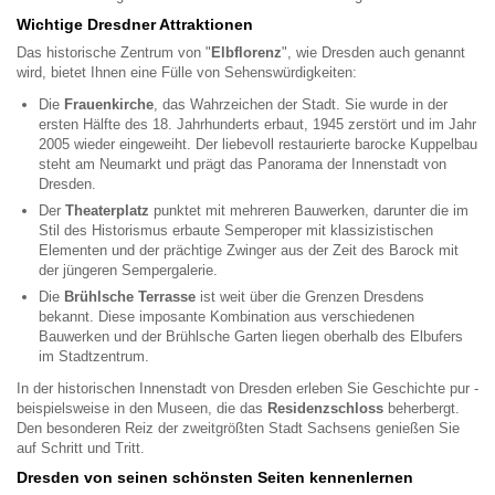
Wichtige Dresdner Attraktionen
Das historische Zentrum von "
Elbflorenz
", wie Dresden auch genannt
wird, bietet Ihnen eine Fülle von Sehenswürdigkeiten:
Die
Frauenkirche
, das Wahrzeichen der Stadt. Sie wurde in der
ersten Hälfte des 18. Jahrhunderts erbaut, 1945 zerstört und im Jahr
2005 wieder eingeweiht. Der liebevoll restaurierte barocke Kuppelbau
steht am Neumarkt und prägt das Panorama der Innenstadt von
Dresden.
Der
Theaterplatz
punktet mit mehreren Bauwerken, darunter die im
Stil des Historismus erbaute Semperoper mit klassizistischen
Elementen und der prächtige Zwinger aus der Zeit des Barock mit
der jüngeren Sempergalerie.
Die
Brühlsche Terrasse
ist weit über die Grenzen Dresdens
bekannt. Diese imposante Kombination aus verschiedenen
Bauwerken und der Brühlsche Garten liegen oberhalb des Elbufers
im Stadtzentrum.
In der historischen Innenstadt von Dresden erleben Sie Geschichte pur -
beispielsweise in den Museen, die das
Residenzschloss
beherbergt.
Den besonderen Reiz der zweitgrößten Stadt Sachsens genießen Sie
auf Schritt und Tritt.
Dresden von seinen schönsten Seiten kennenlernen