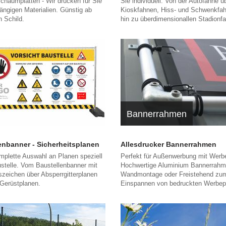
chaumplatten - Wir drucken für Sie
Sie individuell. Von der Autofahne ü
gängigen Materialien. Günstig ab
Kioskfahnen, Hiss- und Schwenkfah
 Schild.
hin zu überdimensionallen Stadionf
Bannerrahmen
enbanner - Sicherheitsplanen
Allesdrucker Bannerrahmen
mplette Auswahl an Planen speziell
Perfekt für Außenwerbung mit Werb
ustelle. Vom Baustellenbanner mit
Hochwertige Aluminium Bannerrahme
szeichen über Absperrgitterplanen
Wandmontage oder Freistehend zu
 Gerüstplanen.
Einspannen von bedruckten Werbep