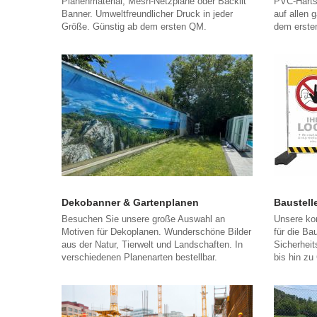
Planenmaterial, Mesh-Netzplane oder Backlit
PVC-Harts
Banner. Umweltfreundlicher Druck in jeder
auf allen 
Größe. Günstig ab dem ersten QM.
dem ersten
Dekobanner & Gartenplanen
Baustell
Besuchen Sie unsere große Auswahl an
Unsere ko
Motiven für Dekoplanen. Wunderschöne Bilder
für die Ba
aus der Natur, Tierwelt und Landschaften. In
Sicherheit
verschiedenen Planenarten bestellbar.
bis hin zu