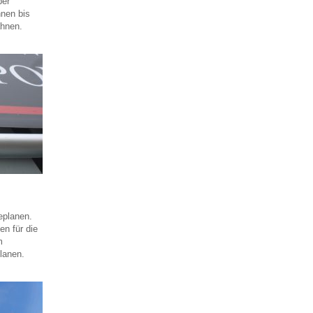
ber
nen bis
ahnen.
eplanen.
n für die
m
lanen.