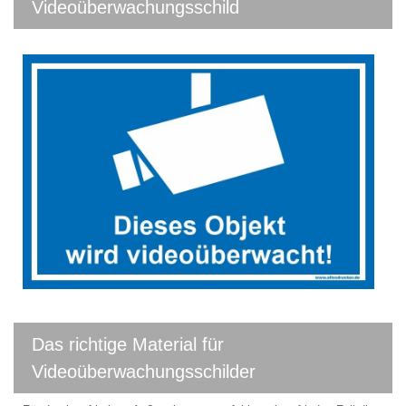
Videoüberwachungsschild
Das richtige Material für
Videoüberwachungsschilder