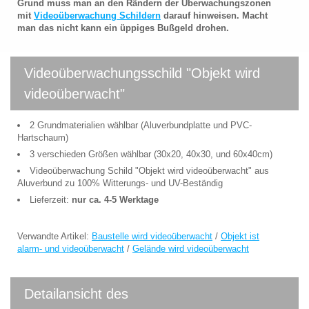
Grund muss man an den Rändern der Überwachungszonen
mit
Videoüberwachung Schildern
darauf hinweisen. Macht
man das nicht kann ein üppiges Bußgeld drohen.
Videoüberwachungsschild "Objekt wird
videoüberwacht"
2 Grundmaterialien wählbar (Aluverbundplatte und PVC-
Hartschaum)
3 verschieden Größen wählbar (30x20, 40x30, und 60x40cm)
Videoüberwachung Schild "Objekt wird videoüberwacht" aus
Aluverbund zu 100% Witterungs- und UV-Beständig
Lieferzeit:
nur ca. 4-5 Werktage
Verwandte Artikel:
Baustelle wird videoüberwacht
/
Objekt ist
alarm- und videoüberwacht
/
Gelände wird videoüberwacht
Detailansicht des