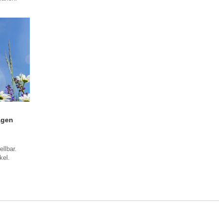
agen
llbar.
ikel.