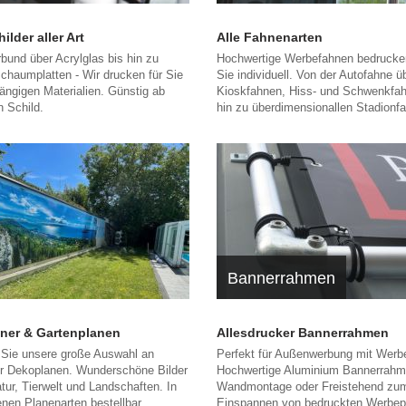
lder aller Art
Alle Fahnenarten
bund über Acrylglas bis hin zu
Hochwertige Werbefahnen bedrucken
chaumplatten - Wir drucken für Sie
Sie individuell. Von der Autofahne ü
gängigen Materialien. Günstig ab
Kioskfahnen, Hiss- und Schwenkfah
 Schild.
hin zu überdimensionallen Stadionf
Bannerrahmen
ner & Gartenplanen
Allesdrucker Bannerrahmen
Sie unsere große Auswahl an
Perfekt für Außenwerbung mit Werb
ür Dekoplanen. Wunderschöne Bilder
Hochwertige Aluminium Bannerrahme
tur, Tierwelt und Landschaften. In
Wandmontage oder Freistehend zu
nen Planenarten bestellbar.
Einspannen von bedruckten Werbep