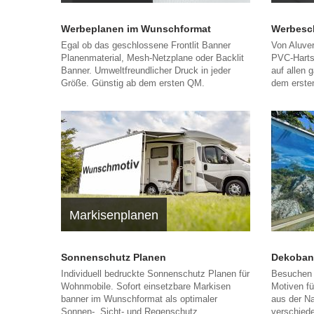
Werbeplanen im Wunschformat
Werbeschi
Egal ob das geschlossene Frontlit Banner
Von Aluver
Planenmaterial, Mesh-Netzplane oder Backlit
PVC-Harts
Banner. Umweltfreundlicher Druck in jeder
auf allen 
Größe. Günstig ab dem ersten QM.
dem ersten
Markisenplanen
Sonnenschutz Planen
Dekoban
Individuell bedruckte Sonnenschutz Planen für
Besuchen 
Wohnmobile. Sofort einsetzbare Markisen
Motiven f
banner im Wunschformat als optimaler
aus der Na
Sonnen-, Sicht- und Regenschutz.
verschiede