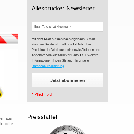
Allesdrucker-Newsletter
Mit dem Klick auf den nachfolgenden Button
stimmen Sie dem Erhalt von E-Mails über
Produkte der Werbetechnik sowie Aktionen und
Angebote von Allesdrucker GmbH zu. Weitere
Informationen finden Sie auch in unserer
Datenschutzerklärung
.
* Pflichtfeld
Preisstaffel
ßen aus
ktueller