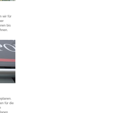
 wir für
ber
nen bis
ahnen.
eplanen.
n für die
m
lanen.