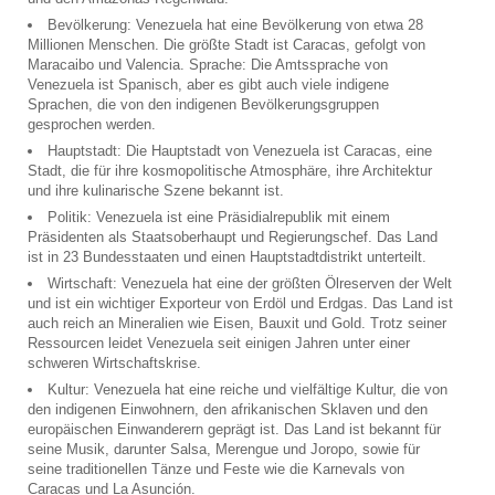
Bevölkerung: Venezuela hat eine Bevölkerung von etwa 28
Millionen Menschen. Die größte Stadt ist Caracas, gefolgt von
Maracaibo und Valencia. Sprache: Die Amtssprache von
Venezuela ist Spanisch, aber es gibt auch viele indigene
Sprachen, die von den indigenen Bevölkerungsgruppen
gesprochen werden.
Hauptstadt: Die Hauptstadt von Venezuela ist Caracas, eine
Stadt, die für ihre kosmopolitische Atmosphäre, ihre Architektur
und ihre kulinarische Szene bekannt ist.
Politik: Venezuela ist eine Präsidialrepublik mit einem
Präsidenten als Staatsoberhaupt und Regierungschef. Das Land
ist in 23 Bundesstaaten und einen Hauptstadtdistrikt unterteilt.
Wirtschaft: Venezuela hat eine der größten Ölreserven der Welt
und ist ein wichtiger Exporteur von Erdöl und Erdgas. Das Land ist
auch reich an Mineralien wie Eisen, Bauxit und Gold. Trotz seiner
Ressourcen leidet Venezuela seit einigen Jahren unter einer
schweren Wirtschaftskrise.
Kultur: Venezuela hat eine reiche und vielfältige Kultur, die von
den indigenen Einwohnern, den afrikanischen Sklaven und den
europäischen Einwanderern geprägt ist. Das Land ist bekannt für
seine Musik, darunter Salsa, Merengue und Joropo, sowie für
seine traditionellen Tänze und Feste wie die Karnevals von
Caracas und La Asunción.