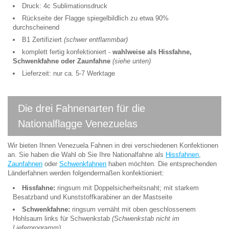
Druck: 4c Sublimationsdruck
Rückseite der Flagge spiegelbildlich zu etwa 90%
durchscheinend
B1 Zertifiziert
(schwer entflammbar)
komplett fertig konfektioniert -
wahlweise als Hissfahne,
Schwenkfahne oder Zaunfahne
(siehe unten)
Lieferzeit: nur ca. 5-7 Werktage
Die drei Fahnenarten für die
Nationalflagge Venezuelas
Wir bieten Ihnen Venezuela Fahnen in drei verschiedenen Konfektionen
an. Sie haben die Wahl ob Sie Ihre Nationalfahne als
Hissfahnen
,
Zaunfahnen
oder
Schwenkfahnen
haben möchten. Die entsprechenden
Länderfahnen werden folgendermaßen konfektioniert:
Hissfahne:
ringsum mit Doppelsicherheitsnaht; mit starkem
Besatzband und Kunststoffkarabiner an der Mastseite
Schwenkfahne:
ringsum vernäht mit oben geschlossenem
Hohlsaum links für Schwenkstab
(Schwenkstab nicht im
Lieferprogramm)