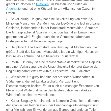
grenzt im Norden an
Brasilien
, im Westen und Süden an
Argentinien
und hat eine Küstenlinie am Atlantischen Ozean im
Osten.
Bevölkerung: Uruguay hat eine Bevölkerung von etwa 3,5
Millionen Menschen. Die Mehrheit der Bevölkerung lebt in urbanen
Gebieten, insbesondere in der Hauptstadt Montevideo. Sprache:
Die Amtssprache ist Spanisch, das von fast allen Einwohnern
gesprochen wird. Es gibt auch kleine Gemeinschaften von
Portugiesisch- und Italienischsprachigen.
Hauptstadt: Die Hauptstadt von Uruguay ist Montevideo, die
größte Stadt des Landes. Montevideo ist ein wichtiger Hafen, ein
kulturelles Zentrum und ein beliebtes Touristenziel.
Politik: Uruguay ist eine repräsentative demokratische Republik
mit einer Verfassung, die die Unabhängigkeit der drei Zweige der
Regierung garantiert: Exekutive, Legislative und Judikative.
Wirtschaft: Uruguay hat eine der stärksten Wirtschaften in
Südamerika, die auf Landwirtschaft, Viehzucht und
Dienstleistungen basiert. Es ist auch ein wichtiger Exporteur von
Fleisch und Wolle und hat in den letzten Jahren ein starkes
Wirtschaftswachstum verzeichnet.
Kultur: Uruguay hat eine reiche kulturelle Geschichte, die von
der spanischen Kolonisation, der Unabhängigkeitsbewegung und
einer Vielzahl von Einwanderern aus Europa und anderen Teilen