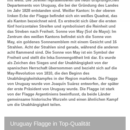
mit Weiß. Die Streifen repräsentieren die neun ursprünglichen
Departements von Uruguay, die bei der Gründung des Landes
im Jahr 1828 entstanden sind. Weißer Kanton: In der oberen
linken Ecke der Flagge befindet sich ein weißes Quadrat, das
als Kanton bezeichnet wird. Es erstreckt sich über die ersten
fünf horizontalen Streifen und symbolisiert die Reinheit und
das Streben nach Freiheit. Sonne von May (Sol de Mayo): Im
Zentrum des weißen Kantons befindet sich die Sonne von
May, ein goldenes Sonnenemblem mit einem Gesicht und 16
Strahlen. Acht der Strahlen sind gerade, während die anderen
acht flammend sind. Die Sonne von May ist ein Symbol der
Freiheit und stellt die Inka-Sonnengottheit Inti dar. Es wurde
als Zeichen des Sieges und der Unabhängigkeit von der
spanischen Herrschaft übernommen und bezieht sich auf die
May-Revolution von 1810, die den Beginn des
Unabhängigkeitskampfes in der Region markierte. Die Flagge
von Uruguay wurde von Joaquín Suárez entworfen, der später
der erste Präsident von Uruguay wurde. Die Flagge ist stark
von der Flagge Argentiniens beeinflusst, da beide Länder
gemeinsame historische Wurzeln und einen ähnlichen Kampf
um die Unabhängigkeit teilen.
Uruguay Flagge in Top-Qualität