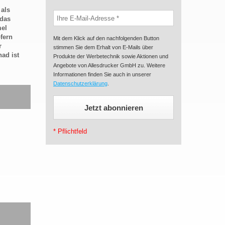
 als
 das
mel
fern
Mit dem Klick auf den nachfolgenden Button
r
stimmen Sie dem Erhalt von E-Mails über
ad ist
Produkte der Werbetechnik sowie Aktionen und
Angebote von Allesdrucker GmbH zu. Weitere
Informationen finden Sie auch in unserer
Datenschutzerklärung
.
* Pflichtfeld