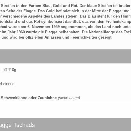
Streifen in den Farben Blau, Gold und Rot. Der blaue Streifen ist breiter
ken Seite der Flagge. Das Gold befindet sich in der Mitte der Flagge und
für verschiedene Aspekte des Landes stehen. Das Blau steht für den Him
ohlstand und das Rot symbolisiert das Blut, das von den Freiheitskämp
schad wurde am 6. November 1959 angenommen, als das Land noch unte
 im Jahr 1960 wurde die Flagge beibehalten. Die Nationalflagge des Tsch
nd wird bei offiziellen Anlässen und Feierlichkeiten gezeigt.
stoff 110g
scheinend
e, Schwenkfahne oder Zaunfahne
(siehe unten)
flagge Tschads