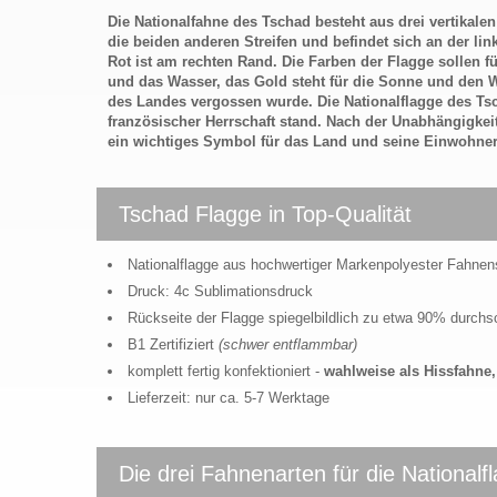
Die Nationalfahne des Tschad besteht aus drei vertikalen 
die beiden anderen Streifen und befindet sich an der lin
Rot ist am rechten Rand. Die Farben der Flagge sollen 
und das Wasser, das Gold steht für die Sonne und den W
des Landes vergossen wurde. Die Nationalflagge des T
französischer Herrschaft stand. Nach der Unabhängigkeit
ein wichtiges Symbol für das Land und seine Einwohner u
Tschad Flagge in Top-Qualität
Nationalflagge aus hochwertiger Markenpolyester Fahnen
Druck: 4c Sublimationsdruck
Rückseite der Flagge spiegelbildlich zu etwa 90% durch
B1 Zertifiziert
(schwer entflammbar)
komplett fertig konfektioniert -
wahlweise als Hissfahn
Lieferzeit: nur ca. 5-7 Werktage
Die drei Fahnenarten für die National