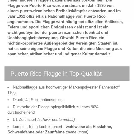
vielen anderen Flaggen Lateinamerikas vorkommen. Die
Flagge von Puerto Rico wurde erstmals im Jahr 1895 von
einem puerto-ricanischen Freiheitskämpfer entworfen und im
Jahr 1952 offiziell als Nationalflagge von Puerto Rico
angenommen. Die Flagge wird häufig bei offiziellen Anlässen,
Feiern und sportlichen Ereignissen gehisst und ist ein
wichtiges Symbol der puerto-ricanischen Identität und
Unabhängigkeitsbewegung. Obwohl Puerto Rico ein
nichtinkorporiertes Außengebiet der Vereinigten Staaten ist,
hat es seine eigene Flagge und Kultur, die eine Mischung aus
spanischer, afrikanischer und indigener Kultur darstellt.
Puerto Rico Flagge in Top-Qualität
Nationalflagge aus hochwertiger Markenpolyester Fahnenstoff
110g
Druck: 4c Sublimationsdruck
Rückseite der Flagge spiegelbildlich zu etwa 90%
durchscheinend
B1 Zertifiziert
(schwer entflammbar)
komplett fertig konfektioniert -
wahlweise als Hissfahne,
Schwenkfahne oder Zaunfahne
(siehe unten)