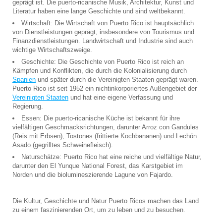
geprägt ist. Die puerto-ricanische Musik, Architektur, Kunst und
Literatur haben eine lange Geschichte und sind weltbekannt.
Wirtschaft: Die Wirtschaft von Puerto Rico ist hauptsächlich
von Dienstleistungen geprägt, insbesondere von Tourismus und
Finanzdienstleistungen. Landwirtschaft und Industrie sind auch
wichtige Wirtschaftszweige.
Geschichte: Die Geschichte von Puerto Rico ist reich an
Kämpfen und Konflikten, die durch die Kolonialisierung durch
Spanien
und später durch die Vereinigten Staaten geprägt waren.
Puerto Rico ist seit 1952 ein nichtinkorporiertes Außengebiet der
Vereinigten Staaten
und hat eine eigene Verfassung und
Regierung.
Essen: Die puerto-ricanische Küche ist bekannt für ihre
vielfältigen Geschmacksrichtungen, darunter Arroz con Gandules
(Reis mit Erbsen), Tostones (frittierte Kochbananen) und Lechón
Asado (gegrilltes Schweinefleisch).
Naturschätze: Puerto Rico hat eine reiche und vielfältige Natur,
darunter den El Yunque National Forest, das Karstgebiet im
Norden und die biolumineszierende Lagune von Fajardo.
Die Kultur, Geschichte und Natur Puerto Ricos machen das Land
zu einem faszinierenden Ort, um zu leben und zu besuchen.