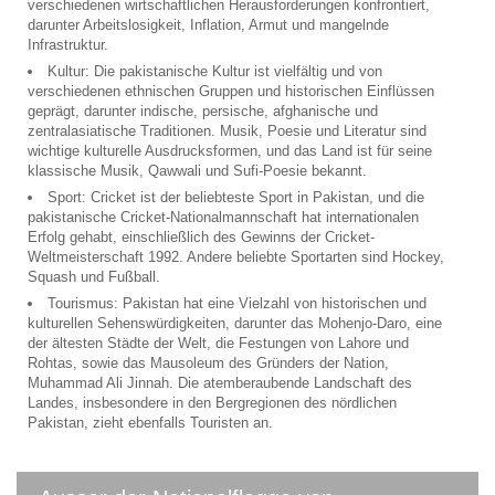
verschiedenen wirtschaftlichen Herausforderungen konfrontiert,
darunter Arbeitslosigkeit, Inflation, Armut und mangelnde
Infrastruktur.
Kultur: Die pakistanische Kultur ist vielfältig und von
verschiedenen ethnischen Gruppen und historischen Einflüssen
geprägt, darunter indische, persische, afghanische und
zentralasiatische Traditionen. Musik, Poesie und Literatur sind
wichtige kulturelle Ausdrucksformen, und das Land ist für seine
klassische Musik, Qawwali und Sufi-Poesie bekannt.
Sport: Cricket ist der beliebteste Sport in Pakistan, und die
pakistanische Cricket-Nationalmannschaft hat internationalen
Erfolg gehabt, einschließlich des Gewinns der Cricket-
Weltmeisterschaft 1992. Andere beliebte Sportarten sind Hockey,
Squash und Fußball.
Tourismus: Pakistan hat eine Vielzahl von historischen und
kulturellen Sehenswürdigkeiten, darunter das Mohenjo-Daro, eine
der ältesten Städte der Welt, die Festungen von Lahore und
Rohtas, sowie das Mausoleum des Gründers der Nation,
Muhammad Ali Jinnah. Die atemberaubende Landschaft des
Landes, insbesondere in den Bergregionen des nördlichen
Pakistan, zieht ebenfalls Touristen an.