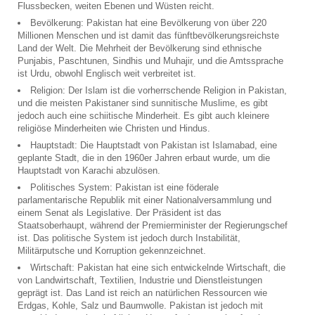
Flussbecken, weiten Ebenen und Wüsten reicht.
Bevölkerung: Pakistan hat eine Bevölkerung von über 220
Millionen Menschen und ist damit das fünftbevölkerungsreichste
Land der Welt. Die Mehrheit der Bevölkerung sind ethnische
Punjabis, Paschtunen, Sindhis und Muhajir, und die Amtssprache
ist Urdu, obwohl Englisch weit verbreitet ist.
Religion: Der Islam ist die vorherrschende Religion in Pakistan,
und die meisten Pakistaner sind sunnitische Muslime, es gibt
jedoch auch eine schiitische Minderheit. Es gibt auch kleinere
religiöse Minderheiten wie Christen und Hindus.
Hauptstadt: Die Hauptstadt von Pakistan ist Islamabad, eine
geplante Stadt, die in den 1960er Jahren erbaut wurde, um die
Hauptstadt von Karachi abzulösen.
Politisches System: Pakistan ist eine föderale
parlamentarische Republik mit einer Nationalversammlung und
einem Senat als Legislative. Der Präsident ist das
Staatsoberhaupt, während der Premierminister der Regierungschef
ist. Das politische System ist jedoch durch Instabilität,
Militärputsche und Korruption gekennzeichnet.
Wirtschaft: Pakistan hat eine sich entwickelnde Wirtschaft, die
von Landwirtschaft, Textilien, Industrie und Dienstleistungen
geprägt ist. Das Land ist reich an natürlichen Ressourcen wie
Erdgas, Kohle, Salz und Baumwolle. Pakistan ist jedoch mit