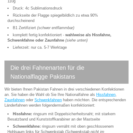
110g
Druck: 4c Sublimationsdruck
Rückseite der Flagge spiegelbildlich zu etwa 90%
durchscheinend
B1 Zertifiziert
(schwer entflammbar)
komplett fertig konfektioniert -
wahlweise als Hissfahne,
Schwenkfahne oder Zaunfahne
(siehe unten)
Lieferzeit: nur ca. 5-7 Werktage
Die drei Fahnenarten für die
Nationalflagge Pakistans
Wir bieten Ihnen Pakistan Fahnen in drei verschiedenen Konfektionen
an. Sie haben die Wahl ob Sie Ihre Nationalfahne als
Hissfahnen
,
Zaunfahnen
oder
Schwenkfahnen
haben möchten. Die entsprechenden
Länderfahnen werden folgendermaßen konfektioniert:
Hissfahne:
ringsum mit Doppelsicherheitsnaht; mit starkem
Besatzband und Kunststoffkarabiner an der Mastseite
Schwenkfahne:
ringsum vernäht mit oben geschlossenem
Hohlsaum links für Schwenkstab
(Schwenkstab nicht im