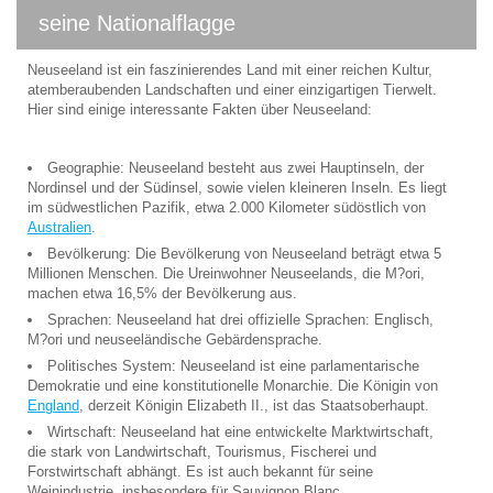
seine Nationalflagge
Neuseeland ist ein faszinierendes Land mit einer reichen Kultur,
atemberaubenden Landschaften und einer einzigartigen Tierwelt.
Hier sind einige interessante Fakten über Neuseeland:
Geographie: Neuseeland besteht aus zwei Hauptinseln, der
Nordinsel und der Südinsel, sowie vielen kleineren Inseln. Es liegt
im südwestlichen Pazifik, etwa 2.000 Kilometer südöstlich von
Australien
.
Bevölkerung: Die Bevölkerung von Neuseeland beträgt etwa 5
Millionen Menschen. Die Ureinwohner Neuseelands, die M?ori,
machen etwa 16,5% der Bevölkerung aus.
Sprachen: Neuseeland hat drei offizielle Sprachen: Englisch,
M?ori und neuseeländische Gebärdensprache.
Politisches System: Neuseeland ist eine parlamentarische
Demokratie und eine konstitutionelle Monarchie. Die Königin von
England
, derzeit Königin Elizabeth II., ist das Staatsoberhaupt.
Wirtschaft: Neuseeland hat eine entwickelte Marktwirtschaft,
die stark von Landwirtschaft, Tourismus, Fischerei und
Forstwirtschaft abhängt. Es ist auch bekannt für seine
Weinindustrie, insbesondere für Sauvignon Blanc.