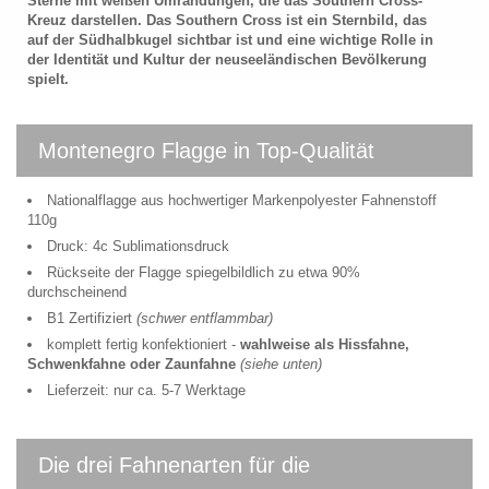
Sterne mit weißen Umrandungen, die das Southern Cross-
Kreuz darstellen. Das Southern Cross ist ein Sternbild, das
auf der Südhalbkugel sichtbar ist und eine wichtige Rolle in
der Identität und Kultur der neuseeländischen Bevölkerung
spielt.
Montenegro Flagge in Top-Qualität
Nationalflagge aus hochwertiger Markenpolyester Fahnenstoff
110g
Druck: 4c Sublimationsdruck
Rückseite der Flagge spiegelbildlich zu etwa 90%
durchscheinend
B1 Zertifiziert
(schwer entflammbar)
komplett fertig konfektioniert -
wahlweise als Hissfahne,
Schwenkfahne oder Zaunfahne
(siehe unten)
Lieferzeit: nur ca. 5-7 Werktage
Die drei Fahnenarten für die