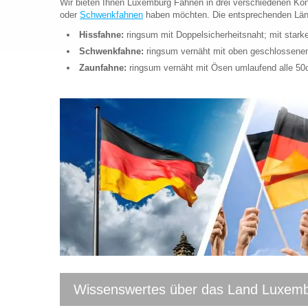
Wir bieten Ihnen Luxemburg Fahnen in drei verschiedenen Kon
oder
Schwenkfahnen
haben möchten. Die entsprechenden Länd
Hissfahne:
ringsum mit Doppelsicherheitsnaht; mit star
Schwenkfahne:
ringsum vernäht mit oben geschlossen
Zaunfahne:
ringsum vernäht mit Ösen umlaufend alle 5
Wissenswertes über das Land Luxembu