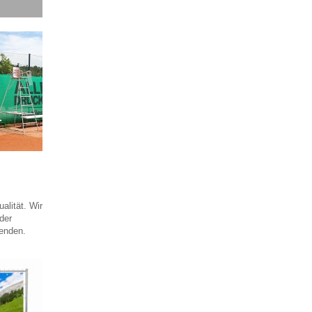
alität. Wir
der
lenden.