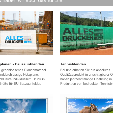
 haben wir auch das für Sie:
planen - Bauzaunblenden
Tennisblenden
 geschlossenes Planenmaterial
Bei uns erhalten Sie ein absolutes
inddurchlässige Netzplane.
Qualitätsprodukt in unschlagbarer Qu
nklusive individuellem Druck in
haben jahrzehntelange Erfahrung in 
Größe für EU Bauzaunfelder.
Produktion von bedruckten Tennisb