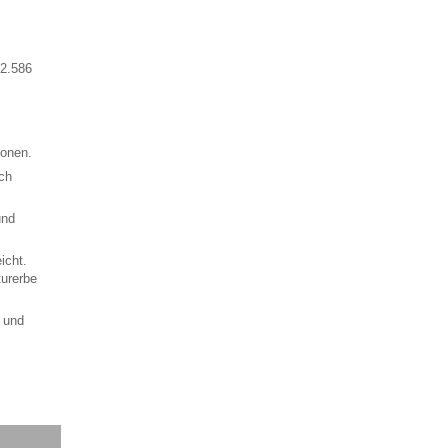
 2.586
ionen.
ch
und
icht.
turerbe
 und