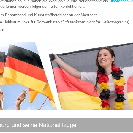
fektionen an. Sie haben die Wahl ob Sie Ihre Nationalfahne als
Hissfahnen
,
Z
erfahnen werden folgendermaßen konfektioniert:
kem Besatzband und Kunststoffkarabiner an der Mastseite
em Hohlsaum links für Schwenkstab
(Schwenkstab nicht im Lieferprogramm)
0cm
rg und seine Nationalflagge