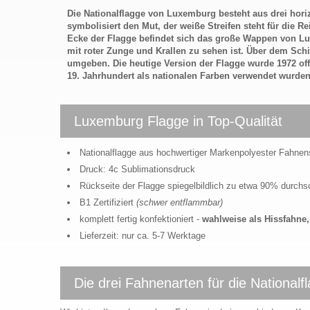
Die Nationalflagge von Luxemburg besteht aus drei horiz
symbolisiert den Mut, der weiße Streifen steht für die R
Ecke der Flagge befindet sich das große Wappen von Lu
mit roter Zunge und Krallen zu sehen ist. Über dem Schi
umgeben. Die heutige Version der Flagge wurde 1972 of
19. Jahrhundert als nationalen Farben verwendet wurden
Luxemburg Flagge in Top-Qualität
Nationalflagge aus hochwertiger Markenpolyester Fahnen
Druck: 4c Sublimationsdruck
Rückseite der Flagge spiegelbildlich zu etwa 90% durch
B1 Zertifiziert
(schwer entflammbar)
komplett fertig konfektioniert -
wahlweise als Hissfahn
Lieferzeit: nur ca. 5-7 Werktage
Die drei Fahnenarten für die National