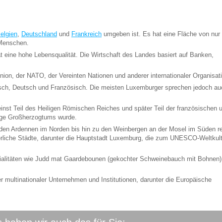
elgien
,
Deutschland
und
Frankreich
umgeben ist. Es hat eine Fläche von nur
 Menschen.
t eine hohe Lebensqualität. Die Wirtschaft des Landes basiert auf Banken,
ion, der NATO, der Vereinten Nationen und anderer internationaler Organisat
isch, Deutsch und Französisch. Die meisten Luxemburger sprechen jedoch au
inst Teil des Heiligen Römischen Reiches und später Teil der französischen 
ige Großherzogtums wurde.
den Ardennen im Norden bis hin zu den Weinbergen an der Mosel im Süden re
terliche Städte, darunter die Hauptstadt Luxemburg, die zum UNESCO-Weltkul
zialitäten wie Judd mat Gaardebounen (gekochter Schweinebauch mit Bohnen)
er multinationaler Unternehmen und Institutionen, darunter die Europäische