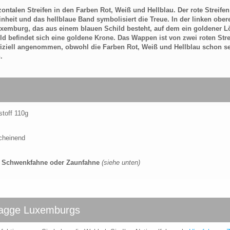
ontalen Streifen in den Farben Rot, Weiß und Hellblau. Der rote Streifen
einheit und das hellblaue Band symbolisiert die Treue. In der linken ober
xemburg, das aus einem blauen Schild besteht, auf dem ein goldener 
ld befindet sich eine goldene Krone. Das Wappen ist von zwei roten Stre
fiziell angenommen, obwohl die Farben Rot, Weiß und Hellblau schon s
.
stoff 110g
scheinend
e, Schwenkfahne oder Zaunfahne
(siehe unten)
flagge Luxemburgs