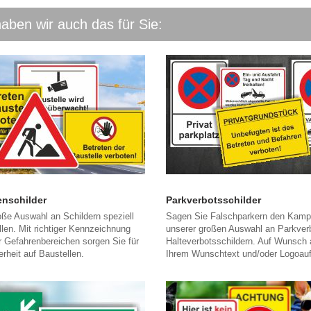
haben wir auch das für Sie:
enschilder
Parkverbotsschilder
ße Auswahl an Schildern speziell
Sagen Sie Falschparkern den Kampf
llen. Mit richtiger Kennzeichnung
unserer großen Auswahl an Parkver
er Gefahrenbereichen sorgen Sie für
Halteverbotsschildern. Auf Wunsch 
rheit auf Baustellen.
Ihrem Wunschtext und/oder Logoauf