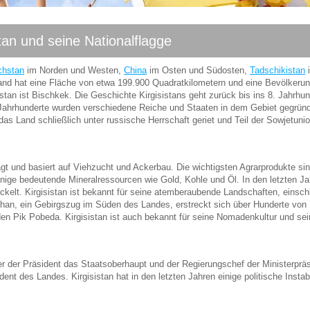
an und seine Nationalflagge
chstan
im Norden und Westen,
China
im Osten und Südosten,
Tadschikistan
nd hat eine Fläche von etwa 199.900 Quadratkilometern und eine Bevölkeru
stan ist Bischkek. Die Geschichte Kirgisistans geht zurück bis ins 8. Jahrhun
r Jahrhunderte wurden verschiedene Reiche und Staaten in dem Gebiet gegründ
s Land schließlich unter russische Herrschaft geriet und Teil der Sowjetuni
ägt und basiert auf Viehzucht und Ackerbau. Die wichtigsten Agrarprodukte si
ge bedeutende Mineralressourcen wie Gold, Kohle und Öl. In den letzten Ja
kelt. Kirgisistan ist bekannt für seine atemberaubende Landschaften, einschl
Shan, ein Gebirgszug im Süden des Landes, erstreckt sich über Hunderte von
den Pik Pobeda. Kirgisistan ist auch bekannt für seine Nomadenkultur und se
 der der Präsident das Staatsoberhaupt und der Regierungschef der Ministerprä
ent des Landes. Kirgisistan hat in den letzten Jahren einige politische Instabi