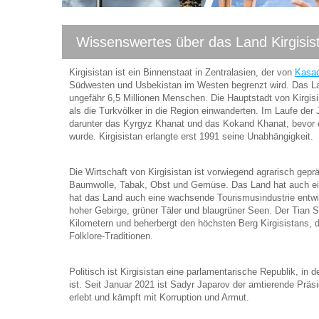
Wissenswertes über das Land Kirgisist
Kirgisistan ist ein Binnenstaat in Zentralasien, der von
Kasa
Südwesten und Usbekistan im Westen begrenzt wird. Das La
ungefähr 6,5 Millionen Menschen. Die Hauptstadt von Kirgisi
als die Turkvölker in die Region einwanderten. Im Laufe de
darunter das Kyrgyz Khanat und das Kokand Khanat, bevor da
wurde. Kirgisistan erlangte erst 1991 seine Unabhängigkeit.
Die Wirtschaft von Kirgisistan ist vorwiegend agrarisch gepr
Baumwolle, Tabak, Obst und Gemüse. Das Land hat auch eini
hat das Land auch eine wachsende Tourismusindustrie entwic
hoher Gebirge, grüner Täler und blaugrüner Seen. Der Tian 
Kilometern und beherbergt den höchsten Berg Kirgisistans, 
Folklore-Traditionen.
Politisch ist Kirgisistan eine parlamentarische Republik, in
ist. Seit Januar 2021 ist Sadyr Japarov der amtierende Präsid
erlebt und kämpft mit Korruption und Armut.