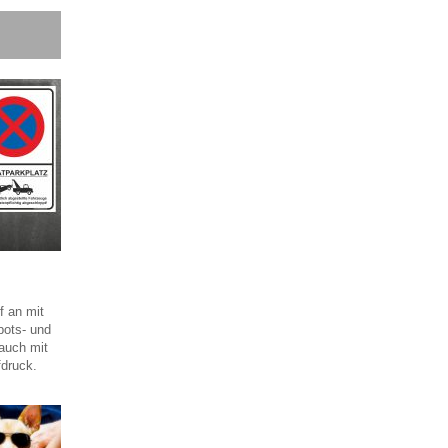
 an mit
bots- und
auch mit
druck.