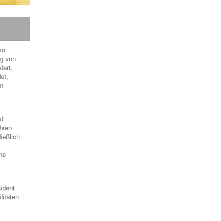
im
ng von
dert,
et,
on
nd
hren
ießlich
ine
sident
litäten