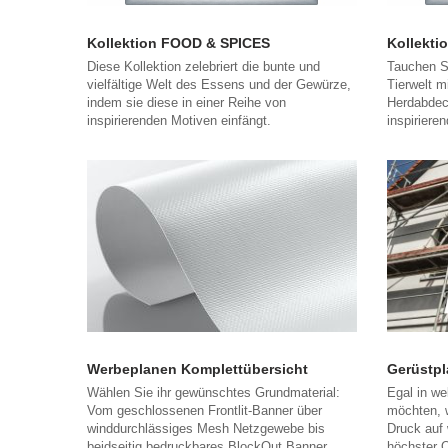
Kollektion FOOD & SPICES
Kollekt
Diese Kollektion zelebriert die bunte und
Tauchen Si
vielfältige Welt des Essens und der Gewürze,
Tierwelt m
indem sie diese in einer Reihe von
Herdabdeck
inspirierenden Motiven einfängt.
inspiriere
Werbeplanen Komplettübersicht
Gerüstpl
Wählen Sie ihr gewünschtes Grundmaterial:
Egal in we
Vom geschlossenen Frontlit-Banner über
möchten, 
winddurchlässiges Mesh Netzgewebe bis
Druck auf 
beidseitig bedruckbares BlockOut Banner.
höchster Q