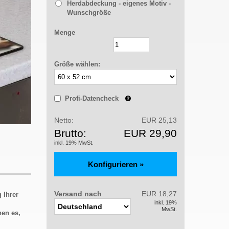
Herdabdeckung - eigenes Motiv -
Wunschgröße
Menge
Größe wählen:
Profi-Datencheck
Netto:
EUR 25,13
Brutto:
EUR 29,90
inkl. 19% MwSt.
Versand nach
EUR 18,27
 Ihrer
inkl. 19%
MwSt.
hen es,