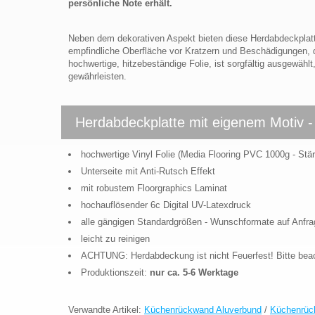
persönliche Note erhält.
Neben dem dekorativen Aspekt bieten diese Herdabdeckplatte
empfindliche Oberfläche vor Kratzern und Beschädigungen, di
hochwertige, hitzebeständige Folie, ist sorgfältig ausgewä
gewährleisten.
Herdabdeckplatte mit eigenem Motiv -
hochwertige Vinyl Folie (Media Flooring PVC 1000g - Stä
Unterseite mit Anti-Rutsch Effekt
mit robustem Floorgraphics Laminat
hochauflösender 6c Digital UV-Latexdruck
alle gängigen Standardgrößen - Wunschformate auf Anfra
leicht zu reinigen
ACHTUNG: Herdabdeckung ist nicht Feuerfest! Bitte bea
Produktionszeit:
nur ca. 5-6 Werktage
Verwandte Artikel:
Küchenrückwand Aluverbund
/
Küchenrüc