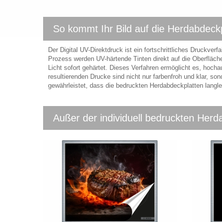
So kommt Ihr Bild auf die Herdabdeckp
Der Digital UV-Direktdruck ist ein fortschrittliches Druckve
Prozess werden UV-härtende Tinten direkt auf die Oberfläch
Licht sofort gehärtet. Dieses Verfahren ermöglicht es, hochau
resultierenden Drucke sind nicht nur farbenfroh und klar, s
gewährleistet, dass die bedruckten Herdabdeckplatten langleb
Außer der individuell bedruckten Herd