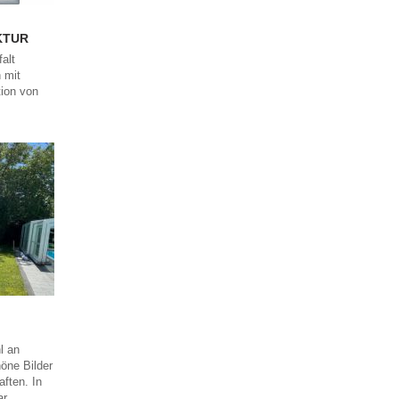
KTUR
alt
 mit
tion von
l an
öne Bilder
aften. In
r.