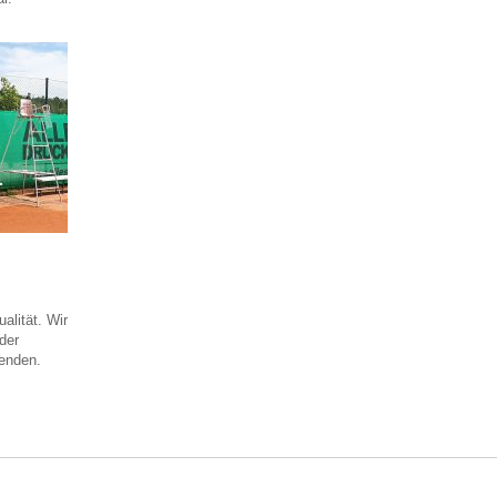
alität. Wir
der
lenden.