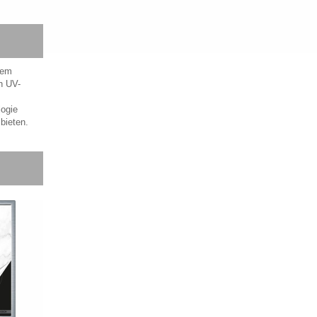
sem
n UV-
logie
bieten.