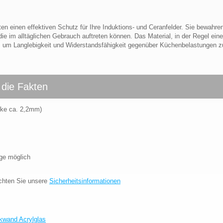
n einen effektiven Schutz für Ihre Induktions- und Ceranfelder. Sie bewahren
e im alltäglichen Gebrauch auftreten können. Das Material, in der Regel eine
hlt, um Langlebigkeit und Widerstandsfähigkeit gegenüber Küchenbelastungen z
 die Fakten
rke ca. 2,2mm)
ge möglich
chten Sie unsere
Sicherheitsinformationen
kwand Acrylglas