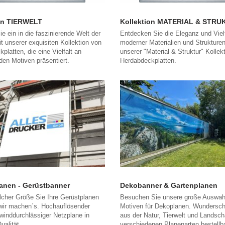
ion TIERWELT
Kollektion MATERIAL & STRU
e ein in die faszinierende Welt der
Entdecken Sie die Eleganz und Vielf
it unserer exquisiten Kollektion von
moderner Materialien und Strukturen
platten, die eine Vielfalt an
unserer "Material & Struktur" Kollek
nden Motiven präsentiert.
Herdabdeckplatten.
anen - Gerüstbanner
Dekobanner & Gartenplanen
lcher Größe Sie Ihre Gerüstplanen
Besuchen Sie unsere große Auswah
wir machen´s. Hochauflösender
Motiven für Dekoplanen. Wundersch
winddurchlässiger Netzplane in
aus der Natur, Tierwelt und Landsch
ualität.
verschiedenen Planenarten bestellba