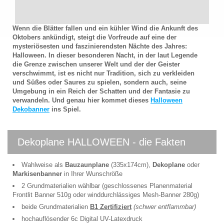
Wenn die Blätter fallen und ein kühler Wind die Ankunft des
Oktobers ankündigt, steigt die Vorfreude auf eine der
mysteriösesten und faszinierendsten Nächte des Jahres:
Halloween. In dieser besonderen Nacht, in der laut Legende
die Grenze zwischen unserer Welt und der der Geister
verschwimmt, ist es nicht nur Tradition, sich zu verkleiden
und Süßes oder Saures zu spielen, sondern auch, seine
Umgebung in ein Reich der Schatten und der Fantasie zu
verwandeln. Und genau hier kommet dieses
Halloween
Dekobanner
ins Spiel.
Dekoplane HALLOWEEN - die Fakten
Wahlweise als
Bauzaunplane
(335x174cm),
Dekoplane
oder
Markisenbanner
in Ihrer Wunschröße
2 Grundmaterialien wählbar (geschlossenes Planenmaterial
Frontlit Banner 510g oder winddurchlässiges Mesh-Banner 280g)
beide Grundmaterialien
B1 Zertifiziert
(schwer entflammbar)
hochauflösender 6c Digital UV-Latexdruck