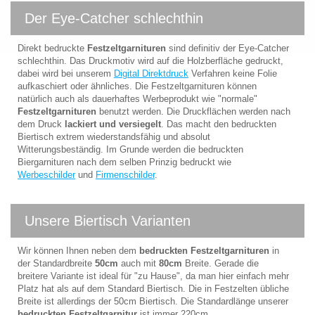
Der Eye-Catcher schlechthin
Direkt bedruckte
Festzeltgarnituren
sind definitiv der Eye-Catcher
schlechthin. Das Druckmotiv wird auf die Holzberfläche gedruckt,
dabei wird bei unserem
Digital Direktdruck
Verfahren keine Folie
aufkaschiert oder ähnliches. Die Festzeltgarnituren können
natürlich auch als dauerhaftes Werbeprodukt wie "normale"
Festzeltgarnituren
benutzt werden. Die Druckflächen werden nach
dem Druck
lackiert und versiegelt
. Das macht den bedruckten
Biertisch extrem wiederstandsfähig und absolut
Witterungsbeständig. Im Grunde werden die bedruckten
Biergarnituren nach dem selben Prinzig bedruckt wie
Werbeschilder
und
Firmenschilder
.
Unsere Biertisch Varianten
Wir können Ihnen neben dem
bedruckten Festzeltgarnituren
in
der Standardbreite
50cm
auch mit
80cm
Breite. Gerade die
breitere Variante ist ideal für "zu Hause", da man hier einfach mehr
Platz hat als auf dem Standard Biertisch. Die in Festzelten übliche
Breite ist allerdings der 50cm Biertisch. Die Standardlänge unserer
bedruckten Festzeltgarnitur
ist immer 220cm.