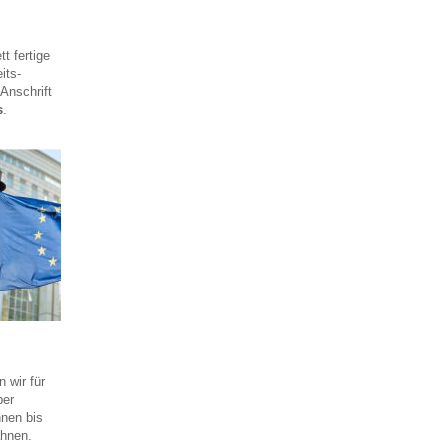
t fertige
its-
 Anschrift
s
.
 wir für
ber
nen bis
ahnen.