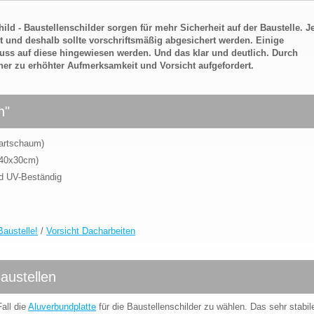
ld - Baustellenschilder sorgen für mehr Sicherheit auf der Baustelle. J
bt und deshalb sollte vorschriftsmäßig abgesichert werden. Einige
muss auf diese hingewiesen werden. Und das klar und deutlich. Durch
her zu erhöhter Aufmerksamkeit und Vorsicht aufgefordert.
n"
Hartschaum)
 40x30cm)
nd UV-Beständig
Baustelle!
/
Vorsicht Dacharbeiten
Baustellen
all die
Aluverbundplatte
für die Baustellenschilder zu wählen. Das sehr stabil