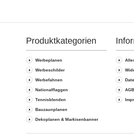
Produktkategorien
Info
Werbeplanen
Alle
Werbeschilder
Wid
Werbefahnen
Dat
Nationalflaggen
AG
Tennisblenden
Imp
Bauzaunplanen
Dekoplanen & Markisenbanner