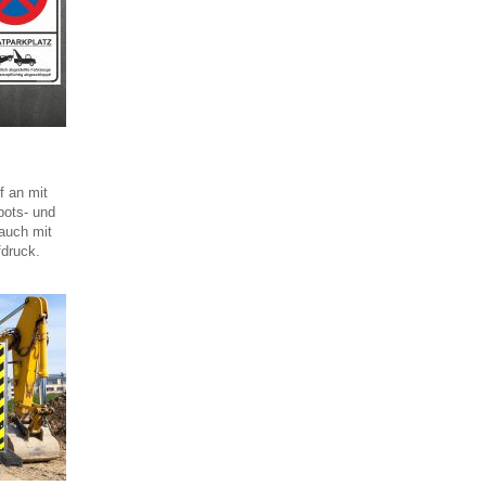
 an mit
bots- und
auch mit
druck.