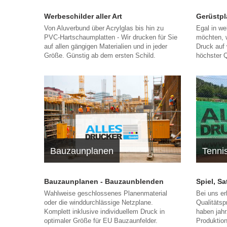
Werbeschilder aller Art
Gerüstpl
Von Aluverbund über Acrylglas bis hin zu
Egal in we
PVC-Hartschaumplatten - Wir drucken für Sie
möchten, 
auf allen gängigen Materialien und in jeder
Druck auf 
Größe. Günstig ab dem ersten Schild.
höchster Q
Bauzaunplanen
Tenni
Bauzaunplanen - Bauzaunblenden
Spiel, S
Wahlweise geschlossenes Planenmaterial
Bei uns er
oder die winddurchlässige Netzplane.
Qualitätsp
Komplett inklusive individuellem Druck in
haben jahr
optimaler Größe für EU Bauzaunfelder.
Produktio