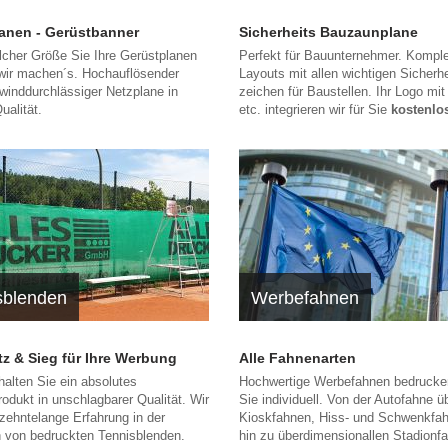
anen - Gerüstbanner
Sicherheits Bauzaunplane
lcher Größe Sie Ihre Gerüstplanen
Perfekt für Bauunternehmer. Komplet
wir machen´s. Hochauflösender
Layouts mit allen wichtigen Sicherhe
winddurchlässiger Netzplane in
zeichen für Baustellen. Ihr Logo mit
ualität.
etc. integrieren wir für Sie
kostenlo
sblenden
Werbefahnen
atz & Sieg für Ihre Werbung
Alle Fahnenarten
halten Sie ein absolutes
Hochwertige Werbefahnen bedrucken
rodukt in unschlagbarer Qualität. Wir
Sie individuell. Von der Autofahne ü
zehntelange Erfahrung in der
Kioskfahnen, Hiss- und Schwenkfah
n von bedruckten Tennisblenden.
hin zu überdimensionallen Stadionf