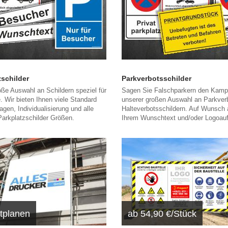
zschilder
Parkverbotsschilder
ße Auswahl an Schildern speziel für
Sagen Sie Falschparkern den Kampf
. Wir bieten Ihnen viele Standard
unserer großen Auswahl an Parkver
agen, Individualisierung und alle
Halteverbotsschildern. Auf Wunsch 
arkplatzschilder Größen.
Ihrem Wunschtext und/oder Logoauf
tplanen
ab 54,90 €/Stück