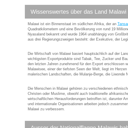
Wissenswertes über das Land Malawi 
Malawi ist ein Binnenstaat im südlichen Afrika, der an
Tansa
Quadratkilometern und eine Bevölkerung von rund 19 Millio
Nyasaland bekannt und wurde 1964 unabhängig von Großbrita
aus drei Regierungszweigen besteht: der Exekutive, der Legis
Die Wirtschaft von Malawi basiert hauptsächlich auf der Lan
wichtigsten Exportprodukte sind Tabak, Tee, Zucker und B
den letzten Jahren zunehmend für den Export erschlossen wur
Malawisee, einer der tiefsten Seen der Welt, liegt im Herzen 
malerischen Landschaften, die Mulanje-Berge, die Liwonde N
Die Menschen in Malawi gehören zu verschiedenen ethnisc
Christen oder Muslime, obwohl auch traditionelle afrikanisch
wirtschaftlichen Herausforderungen betroffen ist, darunter 
und internationale Organisationen arbeiten jedoch zusamme
Malawi zu verbessern.
Ausser der Nationalflagge Malawis hab