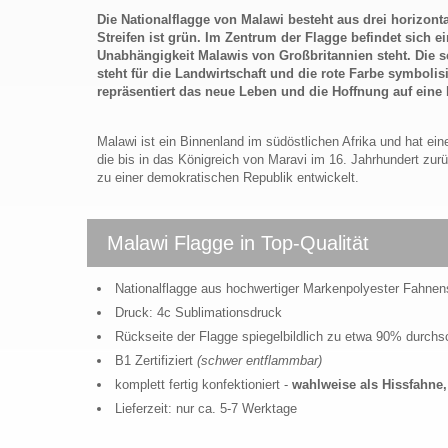
Die Nationalflagge von Malawi besteht aus drei horizontal
Streifen ist grün. Im Zentrum der Flagge befindet sich e
Unabhängigkeit Malawis von Großbritannien steht. Die 
steht für die Landwirtschaft und die rote Farbe symboli
repräsentiert das neue Leben und die Hoffnung auf eine 
Malawi ist ein Binnenland im südöstlichen Afrika und hat ei
die bis in das Königreich von Maravi im 16. Jahrhundert zu
zu einer demokratischen Republik entwickelt.
Malawi Flagge in Top-Qualität
Nationalflagge aus hochwertiger Markenpolyester Fahnen
Druck: 4c Sublimationsdruck
Rückseite der Flagge spiegelbildlich zu etwa 90% durch
B1 Zertifiziert
(schwer entflammbar)
komplett fertig konfektioniert -
wahlweise als Hissfahn
Lieferzeit: nur ca. 5-7 Werktage