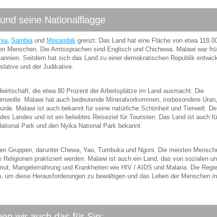
und seine Nationalflagge
nia
,
Sambia
und
Mosambik
grenzt. Das Land hat eine Fläche von etwa 118.0
nen Menschen. Die Amtssprachen sind Englisch und Chichewa. Malawi war frü
nnien. Seitdem hat sich das Land zu einer demokratischen Republik entwicke
lative und der Judikative.
dwirtschaft, die etwa 80 Prozent der Arbeitsplätze im Land ausmacht. Die
aumwolle. Malawi hat auch bedeutende Mineralvorkommen, insbesondere Uran,
de. Malawi ist auch bekannt für seine natürliche Schönheit und Tierwelt. De
des Landes und ist ein beliebtes Reiseziel für Touristen. Das Land ist auch fü
ational Park und den Nyika National Park bekannt.
hen Gruppen, darunter Chewa, Yao, Tumbuka und Ngoni. Die meisten Mensch
e Religionen praktiziert werden. Malawi ist auch ein Land, das von sozialen u
Armut, Mangelernährung und Krankheiten wie HIV / AIDS und Malaria. Die Regi
n, um diese Herausforderungen zu bewältigen und das Leben der Menschen in
en wir auch das für Sie: