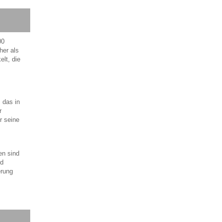
00
her als
lt, die
 das in
r
r seine
en sind
nd
erung