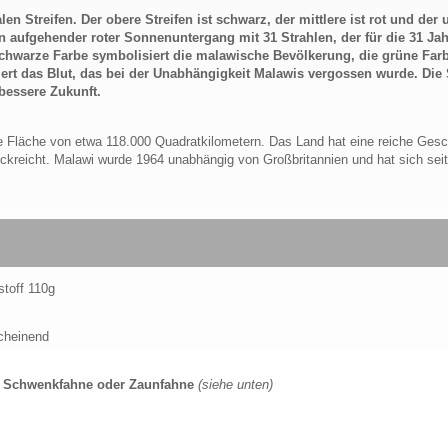
en Streifen. Der obere Streifen ist schwarz, der mittlere ist rot und der 
in aufgehender roter Sonnenuntergang mit 31 Strahlen, der für die 31 Jah
schwarze Farbe symbolisiert die malawische Bevölkerung, die grüne Far
siert das Blut, das bei der Unabhängigkeit Malawis vergossen wurde. Die
bessere Zukunft.
ne Fläche von etwa 118.000 Quadratkilometern. Das Land hat eine reiche Gesc
rückreicht. Malawi wurde 1964 unabhängig von Großbritannien und hat sich se
stoff 110g
scheinend
e, Schwenkfahne oder Zaunfahne
(siehe unten)