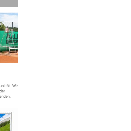
alität. Wir
der
lenden.